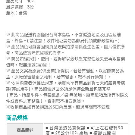
產品尺寸：10吋
風速選擇：3段
產地：台灣
※ 此商品配送範圍僅限台灣本島區，不含偏遠地區及山區及離
島、外島。( 請注意！收件地址請勿為郵局代領或郵政信箱。)
※ 產品顏色可能會因網頁呈現與拍攝關係產生色差，圖片僅供參
考，商品依實際供貨樣式為準。
※ 商品如經拆封、使用、或拆解以致缺乏完整性及失去再販售價
值時，恕無法退(換)貨！
※ 產品文案為原廠(供應商)所提供，若若有變動，以實際商品為
主。原廠保留變更之權利，若有變更，恕不另行通知！。
※ 依照消費者保護法規定，購買均享有商品到貨七天的鑑賞考慮
期(非試用期)，商品如需退回必須是保持全新且包裝完整
( 商品、所屬附件、包裝紙盒／袋 無破壞、廠商紙箱及所有附隨文
件或資料之完整性 ) ，否則恕不接受退貨。
※收到商品如有破損請於3日內反應，超過時間恕不受理
商品規格
■ 台灣製造品質保證 ■ 可上左右旋轉90
商品簡述
度 ■ 25公分10吋桌扇 ■ 按鍵式開關