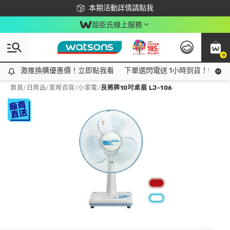
下載app最高回饋$350
本期活動詳情請點我
屈臣氏線上服務
0
激推換購優惠價！立即點我看
激推換購優惠價！立即點我看
下單選閃電送 1小時到貨！領神券
首頁
/
日用品
/
家用百貨
/
小家電
/
良將牌10吋桌扇 LJ-106