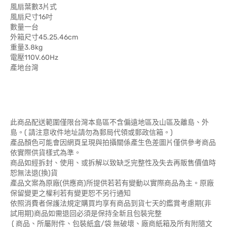
風扇葉數3片式
風扇尺寸16吋
數量一台
外箱尺寸45.25.46cm
重量3.8kg
電壓110V.60Hz
產地台灣
此商品配送範圍僅限台灣本島區不含偏遠地區及山區及離島、外
島。( 請注意收件地址請勿為郵局代領或郵政信箱。)
產品顏色可能會因網頁呈現與拍攝關係產生色差圖片僅供參考商品
依實際供貨樣式為準。
商品如經拆封、使用、或拆解以致缺乏完整性及失去再販售價值時
恕無法退(換)貨
產品文案為原廠(供應商)所提供若若有變動以實際商品為主。原廠
保留變更之權利若有變更恕不另行通知
依照消費者保護法規定購買均享有商品到貨七天的鑑賞考慮期(非
試用期)商品如需退回必須是保持全新且包裝完整
( 商品、所屬附件、包裝紙盒/袋 無破壞、廠商紙箱及所有附隨文