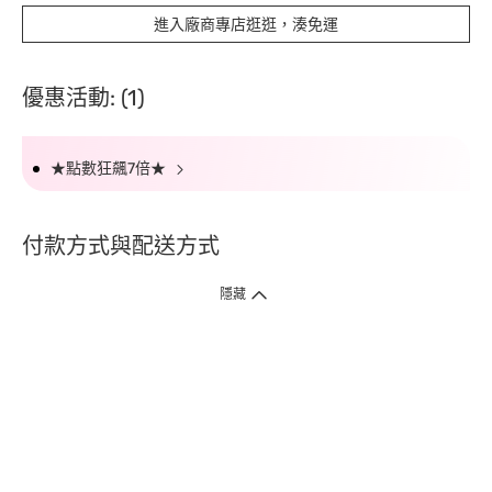
進入廠商專店逛逛，湊免運
優惠活動: (1)
★點數狂飆7倍★
付款方式與配送方式
隱藏