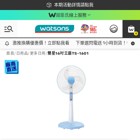
下載app最高回饋$350
本期活動詳情請點我
屈臣氏線上服務
0
激推換購優惠價！立即點我看
激推換購優惠價！立即點我看
下單選閃電送 1小時到貨！領神券
首頁
/
日用品
/
更多日用
/
雙星16吋立扇TS-1601