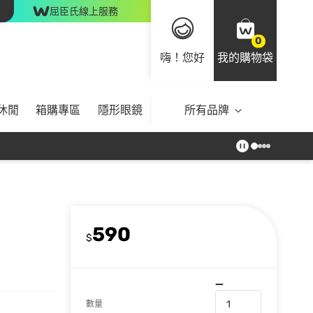
屈臣氏線上服務
0
嗨！您好
我的購物袋
休閒
箱購專區
隱形眼鏡
所有品牌
590
$
數量