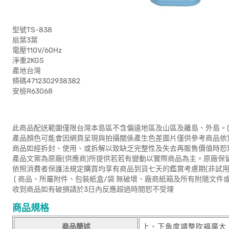
型號TS-838
扇葉3葉
電壓110V/60Hz
淨重2KGS
產地台灣
條碼4712302938382
安檢R63068
此商品配送範圍僅限台灣本島區不含偏遠地區及山區及離島、外島。(
產品顏色可能會因網頁呈現與拍攝關係產生色差圖片僅供參考商品依
商品如經拆封、使用、或拆解以致缺乏完整性及失去再販售價值時恕無
產品文案為原廠(供應商)所提供若若有變動以實際商品為主。原廠保
依照消費者保護法規定購買均享有商品到貨七天的鑑賞考慮期(非試用
( 商品、所屬附件、包裝紙盒/袋 無破壞、廠商紙箱及所有附隨文件或
收到商品如有破損請於3日內反應超過時間恕不受理
商品規格
商品簡述
上、下角度調整吹福廣大