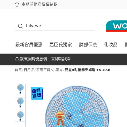
本期活動詳情請點我
下載app最高回饋$350
K beauty
Lilyeve
最新會員優惠
屈臣氏獨家
臉部保養
化妝品
激推換購優惠價！立即點我看
首頁
/
日用品
/
家用百貨
/
小家電
/
雙星8吋優雅夾桌扇 TS-838