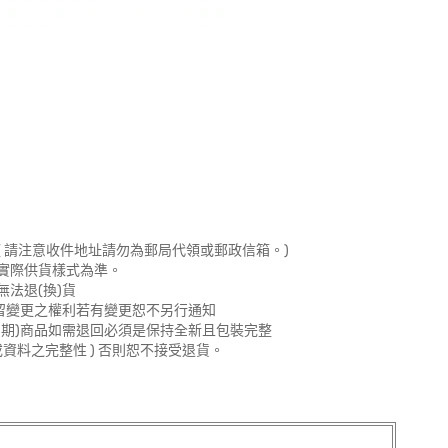
 請注意收件地址請勿為郵局代領或郵政信箱。)
實際供貨樣式為準。
法退(換)貨
留變更之權利若有變更恕不另行通知
期)商品如需退回必須是保持全新且包裝完整
資料之完整性 ) 否則恕不接受退貨。