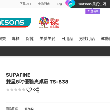
Watsons 屈氏生活
下載 APP
查詢門市
Blog
新登場!!
醫美
專櫃
保健
美體美髮
日用品
男性用品
運動
SUPAFINE
雙星8吋優雅夾桌扇 TS-838
商品貨號
157612