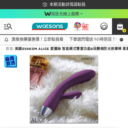
下載app最高回饋$350
本期活動詳情請點我
屈臣氏線上服務
0
激推換購優惠價！立即點我看
激推換購優惠價！立即點我看
下單選閃電送 1小時到貨！領神券
首頁
/
美國SVAKOM ALICE 愛麗絲 智能模式雙重功能8段變頻防水按摩棒 紫