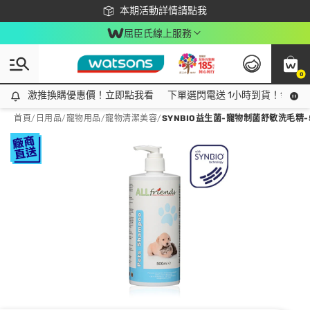
下載app最高回饋$350
本期活動詳情請點我
屈臣氏線上服務
0
激推換購優惠價！立即點我看
激推換購優惠價！立即點我看
下單選閃電送 1小時到貨！領神券
首頁
/
日用品
/
寵物用品
/
寵物清潔美容
/
SYNBIO益生菌-寵物制菌舒敏洗毛精-