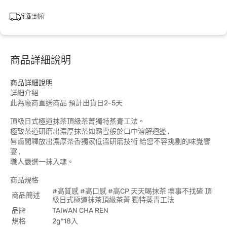
宅配到府
商品詳細說明
商品詳細說明
詳細介紹
此為廠商直送商品 預計出貨日2-5天
頂級日式極道抹茶頂級茶菁獨特蒸青工法。
極致茶道研磨出濃厚抹茶如霜雪般於口中溶解迴盪 ,
唇齒間釋放出濃厚茶香獨家低溫研磨技術 給您不容挑剔的味覺饗
宴 ,
職人嚴選一抹入魂。
商品規格
#高質感 #高口感 #高CP 天天喝抹茶 壞事不找碴 頂
商品簡述
級日式極道抹茶頂級茶菁 獨特蒸青工法
品牌
TAIWAN CHA REN
規格
2g*18入