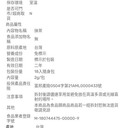
保存環境
室溫
是否可門
市/超商取
N
貨
商品屬性
內容物名稱
抹茶
食品添加物名
無
稱
原料原產地
台灣
營養成份
免標示
製造日期
標示於包裝
有效日期
二年
包裝份量
18入隨身包
內容量
2g/包
投保產品責任
富邦產險0504字第21AML0000433號
險
拆封後請儘速享用並避免放在高溫多濕或光線直
注意事項
射的場所。
本商品為食品類商品商品若一經拆封恕無法退貨
其他
敬請見諒
食品業者登錄
M-180744475-00000-9
字號
產地
台灣