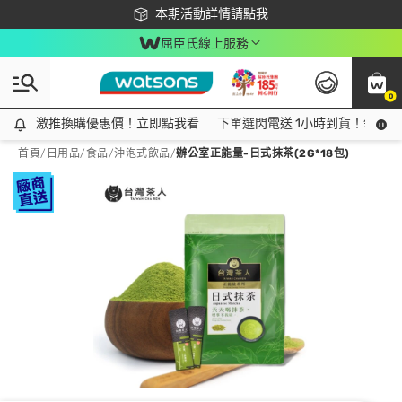
下載app最高回饋$350
本期活動詳情請點我
屈臣氏線上服務
0
激推換購優惠價！立即點我看
激推換購優惠價！立即點我看
下單選閃電送 1小時到貨！領神券
首頁
/
日用品
/
食品
/
沖泡式飲品
/
辦公室正能量-日式抹茶(2G*18包)