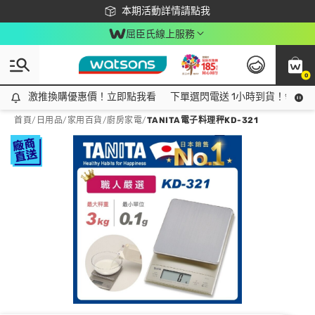
下載app最高回饋$350
本期活動詳情請點我
屈臣氏線上服務
0
激推換購優惠價！立即點我看
激推換購優惠價！立即點我看
下單選閃電送 1小時到貨！領神券
首頁
/
日用品
/
家用百貨
/
廚房家電
/
TANITA電子料理秤KD-321