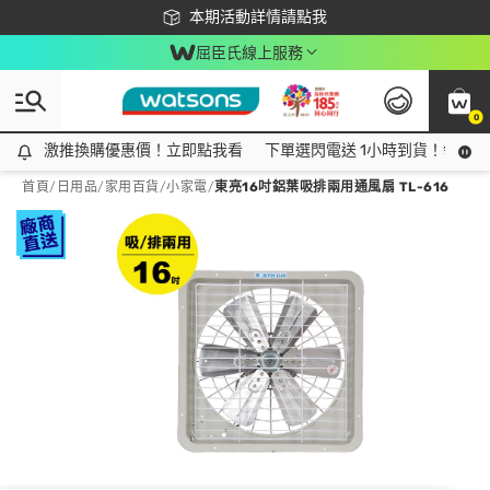
下載app最高回饋$350
本期活動詳情請點我
屈臣氏線上服務
0
激推換購優惠價！立即點我看
激推換購優惠價！立即點我看
下單選閃電送 1小時到貨！領神券
首頁
/
日用品
/
家用百貨
/
小家電
/
東亮16吋鋁葉吸排兩用通風扇 TL-616