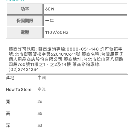
功率
60W
保固期限
一年
電壓
110V/60Hz
藥商許可執照: 藥商諮詢專線:0800-051-148 許可執照字
號:北市衛藥販松字第620101C611號 藥商名稱:台灣屈臣氏
個人用品商店股份有限公司 藥商地址:台北市松山區八德路
四段760號11樓之1、之2及14樓 藥商諮詢專線:
(02)27421234
產地
中國
How To Store
室溫
寬
26
高
35
深
33