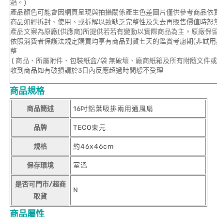
箱。)
產品顏色可能會因網頁呈現與拍攝關係產生色差圖片僅供參考商品依
商品如經拆封、使用、或拆解以致缺乏完整性及失去再販售價值時恕無
產品文案為原廠(供應商)所提供若若有變動以實際商品為主。原廠保
依照消費者保護法規定購買均享有商品到貨七天的鑑賞考慮期(非試用
整
( 商品、所屬附件、包裝紙盒/袋 無破壞、廠商紙箱及所有附隨文件或
收到商品如有破損請於3日內反應超過時間恕不受理
商品規格
商品簡述
16吋鋁葉吸排兩用通風扇
品牌
TECO東元
規格
約46x46cm
保存環境
室溫
是否可門市/超商
N
取貨
商品屬性