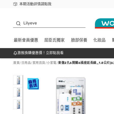
本期活動詳情請點我
下載app最高回饋$350
K beauty
Lilyeve
最新會員優惠
屈臣氏獨家
臉部保養
化妝品
激推換購優惠價！立即點我看
首頁
/
日用品
/
家用百貨
/
小家電
/
東億2孔6開關6插座延長線_1.8公尺(6尺)