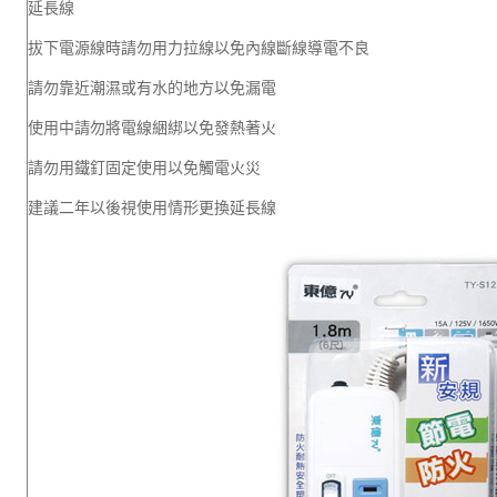
延長線
拔下電源線時請勿用力拉線以免內線斷線導電不良
請勿靠近潮濕或有水的地方以免漏電
使用中請勿將電線綑綁以免發熱著火
請勿用鐵釘固定使用以免觸電火災
建議二年以後視使用情形更換延長線