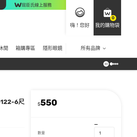
屈臣氏線上服務
0
嗨！您好
我的購物袋
休閒
箱購專區
隱形眼鏡
所有品牌
550
122-6尺
$
數量