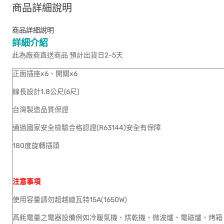
商品詳細說明
商品詳細說明
詳細介紹
此為廠商直送商品 預計出貨日2-5天
正面插座x6、開關x6
線長設計1.8公尺(6尺)
台灣製造品質保證
通過國家安全檢驗合格認證(R63144)安全有保障
180度旋轉插頭
注意事項
使用容量請勿超越總瓦特15A(1650W)
高耗電量之電器設備例如冷暖氣機、烘乾機、微波爐、電磁爐、烤箱