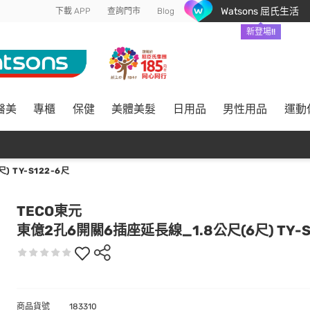
Watsons 屈氏生活
下載 APP
查詢門市
Blog
新登場!!
醫美
專櫃
保健
美體美髮
日用品
男性用品
運動
 TY-S122-6尺
TECO東元
東億2孔6開關6插座延長線_1.8公尺(6尺) TY-S
商品貨號
183310