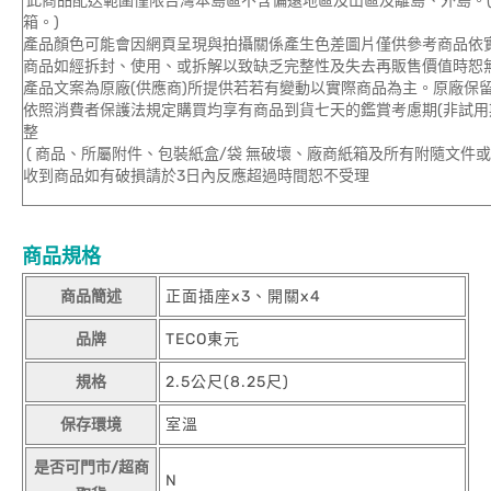
此商品配送範圍僅限台灣本島區不含偏遠地區及山區及離島、外島。(
箱。)
產品顏色可能會因網頁呈現與拍攝關係產生色差圖片僅供參考商品依
商品如經拆封、使用、或拆解以致缺乏完整性及失去再販售價值時恕無
產品文案為原廠(供應商)所提供若若有變動以實際商品為主。原廠保
依照消費者保護法規定購買均享有商品到貨七天的鑑賞考慮期(非試用
整
( 商品、所屬附件、包裝紙盒/袋 無破壞、廠商紙箱及所有附隨文件或
收到商品如有破損請於3日內反應超過時間恕不受理
商品規格
商品簡述
正面插座x3、開關x4
品牌
TECO東元
規格
2.5公尺(8.25尺)
保存環境
室溫
是否可門市/超商
N