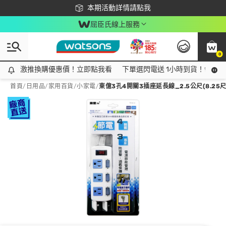
下載app最高回饋$350
本期活動詳情請點我
屈臣氏線上服務
0
激推換購優惠價！立即點我看
激推換購優惠價！立即點我看
下單選閃電送 1小時到貨！領神券
首頁
/
日用品
/
家用百貨
/
小家電
/
東億3孔4開關3插座延長線_2.5公尺(8.25尺) 