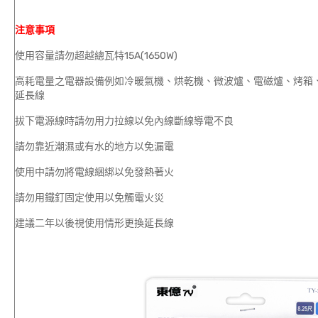
注意事項
使用容量請勿超越總瓦特15A(1650W)
高耗電量之電器設備例如冷暖氣機、烘乾機、微波爐、電磁爐、烤箱
延長線
拔下電源線時請勿用力拉線以免內線斷線導電不良
請勿靠近潮濕或有水的地方以免漏電
使用中請勿將電線綑綁以免發熱著火
請勿用鐵釘固定使用以免觸電火災
建議二年以後視使用情形更換延長線