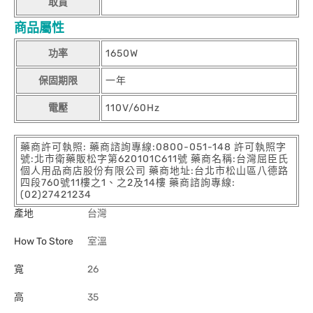
取貨
商品屬性
功率
1650W
保固期限
一年
電壓
110V/60Hz
藥商許可執照: 藥商諮詢專線:0800-051-148 許可執照字
號:北市衛藥販松字第620101C611號 藥商名稱:台灣屈臣氏
個人用品商店股份有限公司 藥商地址:台北市松山區八德路
四段760號11樓之1、之2及14樓 藥商諮詢專線:
(02)27421234
產地
台灣
How To Store
室溫
寬
26
高
35