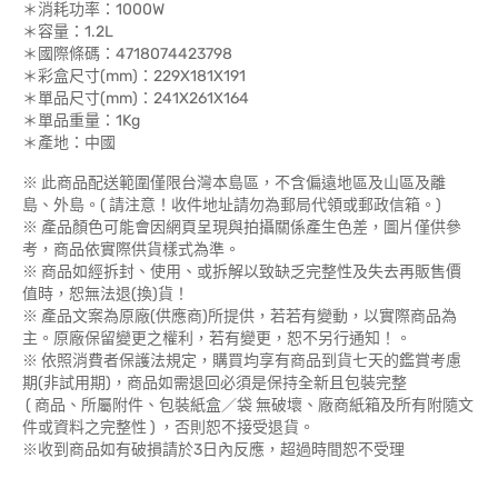
＊消耗功率：1000W
＊容量：1.2L
＊國際條碼：4718074423798
＊彩盒尺寸(mm)：229X181X191
＊單品尺寸(mm)：241X261X164
＊單品重量：1Kg
＊產地：中國
※ 此商品配送範圍僅限台灣本島區，不含偏遠地區及山區及離
島、外島。( 請注意！收件地址請勿為郵局代領或郵政信箱。)
※ 產品顏色可能會因網頁呈現與拍攝關係產生色差，圖片僅供參
考，商品依實際供貨樣式為準。
※ 商品如經拆封、使用、或拆解以致缺乏完整性及失去再販售價
值時，恕無法退(換)貨！
※ 產品文案為原廠(供應商)所提供，若若有變動，以實際商品為
主。原廠保留變更之權利，若有變更，恕不另行通知！。
※ 依照消費者保護法規定，購買均享有商品到貨七天的鑑賞考慮
期(非試用期)，商品如需退回必須是保持全新且包裝完整
( 商品、所屬附件、包裝紙盒／袋 無破壞、廠商紙箱及所有附隨文
件或資料之完整性 ) ，否則恕不接受退貨。
※收到商品如有破損請於3日內反應，超過時間恕不受理