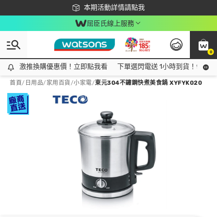
下載app最高回饋$350
本期活動詳情請點我
屈臣氏線上服務
0
激推換購優惠價！立即點我看
激推換購優惠價！立即點我看
下單選閃電送 1小時到貨！領神券
首頁
/
日用品
/
家用百貨
/
小家電
/
東元304不鏽鋼快煮美食鍋 XYFYK020