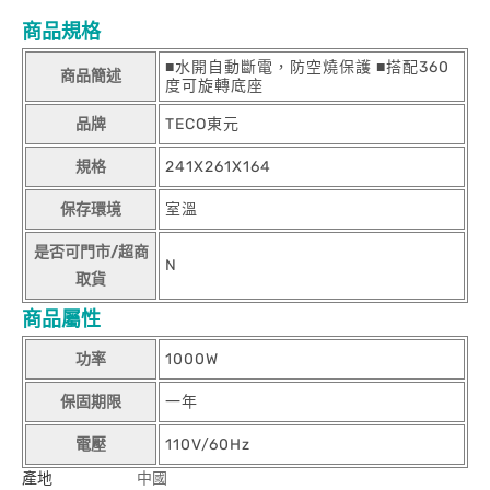
商品規格
■水開自動斷電，防空燒保護 ■搭配360
商品簡述
度可旋轉底座
品牌
TECO東元
規格
241X261X164
保存環境
室溫
是否可門市/超商
N
取貨
商品屬性
功率
1000W
保固期限
一年
電壓
110V/60Hz
產地
中國