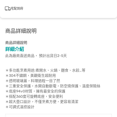
宅配到府
商品詳細說明
商品詳細說明
詳細介紹
此為廠商直送商品， 預計出貨日2-5天
＊多功能烹煮用途:煮開水、火鍋、麵食、水餃…等
＊304不鏽鋼，美觀衛生超耐用
＊透明玻璃蓋，料理過程一目了然
＊三重安全保護，水開自動斷電，防空燒保護、溫度保險絲
＊底座94v0材質，擁有最安全的保護
＊搭配360度可旋轉底座，安全便利
＊超大壺口設計，不僅烹煮方便，更容易清潔
＊可調式溫控設計