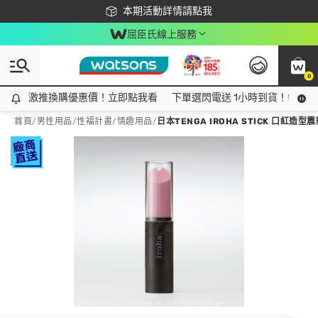
下載app最高回饋$350
本期活動詳情請點我
屈臣氏線上服務
0
激推換購優惠價！立即點我看
激推換購優惠價！立即點我看
下單選閃電送 1小時到貨！領神券
首頁
/
男性用品
/
性福計畫
/
情趣用品
/
日本TENGA IROHA STICK 口紅造