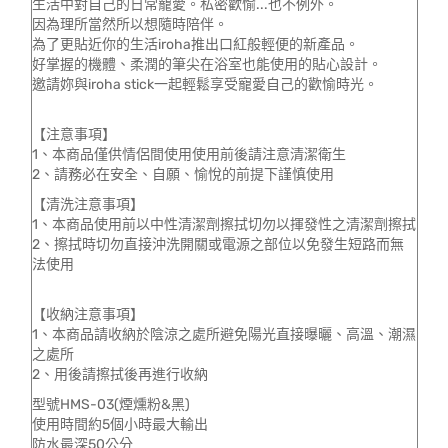
生活中對自己的日常寵愛。私密歡愉...也不例外。
因為理所當然所以想隨時陪伴。
為了更貼近你的生活iroha推出口紅般輕便的新產品。
好掌握的機體、柔潤的筆尖在浴室也能使用的貼心設計。
邀請妳與iroha stick一起輕鬆享受寵愛自己的歡愉時光。
【注意事項】
1、本商品僅供情侶間使用使用前後請注意清潔衛生
2、請務必在安全、自願、愉悅的前提下謹慎使用
【清洗注意事項】
1、本商品使用前以中性清潔劑擦拭切勿以揮發性之清潔劑擦拭
2、擦拭時切勿直接沖洗開關或電源之部位以免發生短路而無
法使用
【收納注意事項】
1、本商品請收納於陰涼之處所避免陽光直接曝曬、高溫、潮濕
之處所
2、用後請擦拭後再進行收納
型號HMS-03(煙燻粉&黑)
使用時間約5個小時最大輸出
防水最深50公分