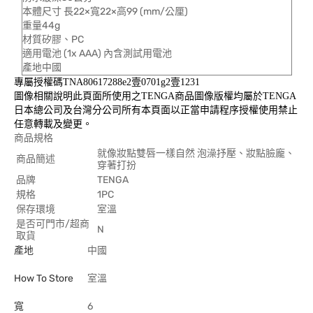
本體尺寸 長22×寬22×高99 (mm/公厘)
重量44g
材質矽膠、PC
適用電池 (1x AAA) 內含測試用電池
產地中國
專屬授權碼TNA80617288e2壹0701g2壹1231
圖像相關說明此頁面所使用之TENGA商品圖像版權均屬於TENGA
日本總公司及台灣分公司所有本頁面以正當申請程序授權使用禁止
任意轉載及變更。
商品規格
就像妝點雙唇一樣自然 泡澡抒壓、妝點臉龐、
商品簡述
穿著打扮
品牌
TENGA
規格
1PC
保存環境
室溫
是否可門市/超商
N
取貨
產地
中國
How To Store
室溫
寬
6