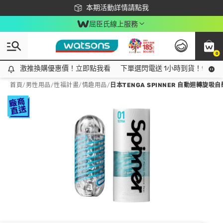
下載app最高回饋$350
本期活動詳情請點我
屈臣氏線上服務
0
激推換購優惠價！立即點我看
激推換購優惠價！立即點我看
下單選閃電送 1小時到貨！領神券
首頁
/
男性用品
/
性福計畫
/
情趣用品
/
日本TENGA SPINNER 自動迴轉旋吸自慰