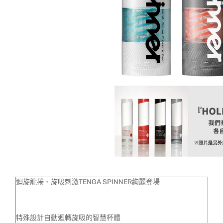
迴旋龍捲、旋吸刺激TENGA SPINNER絢麗登場
特殊設計自動迴轉旋吸的智慧杯體