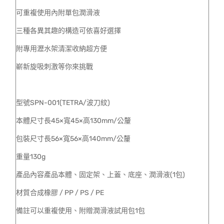
可重複使用內附單包潤滑液
三種各異其趣的構造可依喜好選擇
附專用瀝水架清潔收納超方便
嶄新旋吸刺激等你來挑戰
型號SPN-001(TETRA/波刀紋)
本體尺寸長45×寬45×高130mm/公釐
包裝尺寸長56×寬56×高140mm/公釐
重量130g
產品內容產品本體、固定架、上蓋、底座、潤滑液(1包)
材質合成橡膠 / PP / PS / PE
備註可以重複使用、附贈潤滑液試用包1包