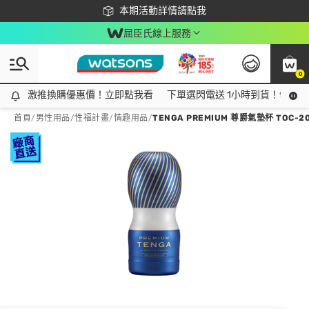
下載app最高回饋$350
本期活動詳情請點我
屈臣氏線上服務
0
激推換購優惠價！立即點我看
激推換購優惠價！立即點我看
下單選閃電送 1小時到貨！領神券
首頁
/
男性用品
/
性福計畫
/
情趣用品
/
TENGA PREMIUM 尊爵氣墊杯 TOC-2