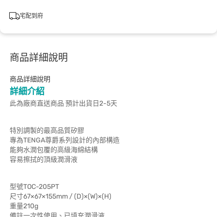
宅配到府
商品詳細說明
商品詳細說明
詳細介紹
此為廠商直送商品 預計出貨日2-5天
特別調製的最高品質矽膠
專為TENGA尊爵系列設計的內部構造
能夠水潤包覆的高級海綿結構
容易擦拭的頂級潤滑液
型號TOC-205PT
尺寸67×67×155mm / (D)×(W)×(H)
重量210g
備註一次性使用、已填充潤滑液