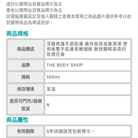
成份以實際出貨實品標示為主
產地以實際出貨實品標示為主
因電腦螢幕設定及個人觀感之差異本賣場之商品圖片僅供參考以收
到實際商品為準請見諒。
商品規格
深層修護手部肌膚 維持長效滋養潤澤 使
商品簡述
用後雙手肌膚柔嫩細緻 散發馥郁高貴的
玫瑰花香
品牌
THE BODY SHOP
規格
100ml
保存環境
室溫
是否可門市/超商
N
取貨
商品屬性
有效期限
5年詳細請見包裝標示。