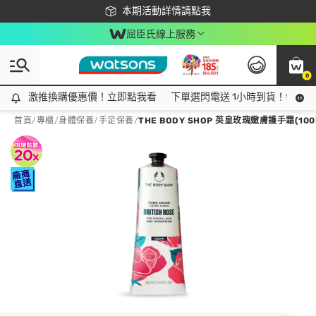
下載app最高回饋$350
本期活動詳情請點我
屈臣氏線上服務
0
激推換購優惠價！立即點我看
激推換購優惠價！立即點我看
下單選閃電送 1小時到貨！領神券
首頁
/
專櫃
/
身體保養
/
手足保養
/
THE BODY SHOP 英皇玫瑰嫩膚護手霜(10