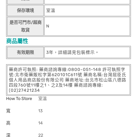
保存環境
室溫
是否可門市/超商
N
取貨
商品屬性
有效期限
3年，詳細請見包裝標示。
藥商許可執照: 藥商諮詢專線:0800-051-148 許可執照字
號:北市衛藥販松字第620101C611號 藥商名稱:台灣屈臣氏
個人用品商店股份有限公司 藥商地址:台北市松山區八德路
四段760號11樓之1、之2及14樓 藥商諮詢專線:
(02)27421234
How To Store
室溫
寬
13
高
14
深
22