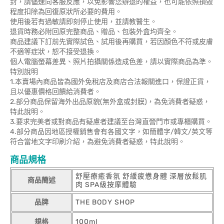
封，請儘速向客服反應，以免影響您辦退的權益，也可能依照損毀
程度扣除為回復原狀所必要的費用。
使用後若有過敏請即刻停止使用，並請教醫生。
退貨時務必附回原完整商品、贈品、包裝外盒均齊全。
商品建議下訂前先實際試色、試用後再購買，若因顏色不符或皮膚
不適等症狀，恕不接受退換。
個人電腦螢幕差異、照片拍攝關係造成色差，請以實際商品為準。
特別說明
1.本賣場內商品皆為國外免稅店及商店合法報關進口，保證正貨，
且以優惠價格回饋給消費者。
2.部分商品保留海外出品原貌(無外盒或封膜)，為免消費者疑惑，
特此說明。
3.要求完美者或對商品有疑慮者建議至台灣直營門市或專櫃購買。
4.部分商品因地區授權銷售會有各國文字，如簡體字/韓文/英文等
符合當地文字印刷介紹，為避免消費者疑惑，特此說明。
商品規格
舒壓療癒香氛 舒緩疲憊身體 深層放鬆肌
商品簡述
肉 SPA級按摩體驗
品牌
THE BODY SHOP
規格
100ml