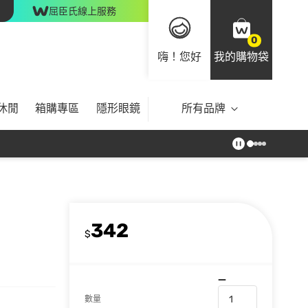
屈臣氏線上服務
0
嗨！您好
我的購物袋
休閒
箱購專區
隱形眼鏡
所有品牌
342
$
數量