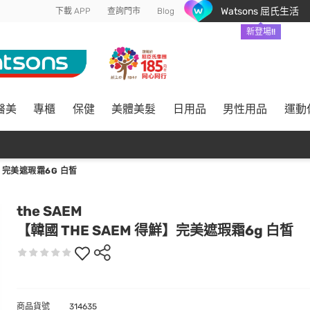
Watsons 屈氏生活
下載 APP
查詢門市
Blog
新登場!!
醫美
專櫃
保健
美體美髮
日用品
男性用品
運動
鮮】完美遮瑕霜6G 白皙
the SAEM
【韓國 THE SAEM 得鮮】完美遮瑕霜6g 白皙
商品貨號
314635