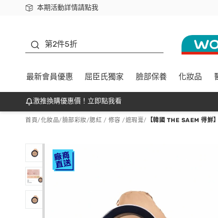
本期活動詳情請點我
下載app最高回饋$350
善存
第2件5折
最新會員優惠
屈臣氏獨家
臉部保養
化妝品
激推換購優惠價！立即點我看
首頁
/
化妝品
/
臉部彩妝
/
腮紅 / 修容 /遮瑕膏
/
【韓國 THE SAEM 得