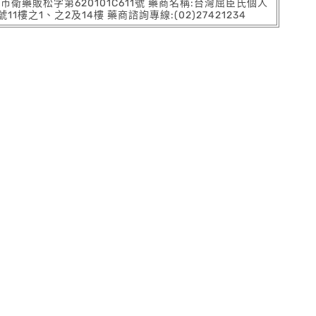
:北市衛藥販松字第620101C611號 藥商名稱:台灣屈臣氏個人
之1、之2及14樓 藥商諮詢專線:(02)27421234