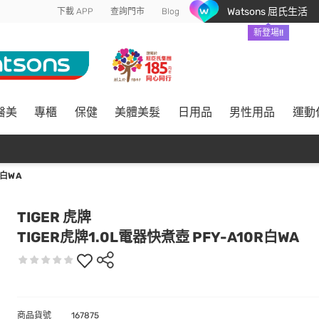
Watsons 屈氏生活
下載 APP
查詢門市
Blog
新登場!!
醫美
專櫃
保健
美體美髮
日用品
男性用品
運動
R白WA
TIGER 虎牌
TIGER虎牌1.0L電器快煮壺 PFY-A10R白WA
商品貨號
167875