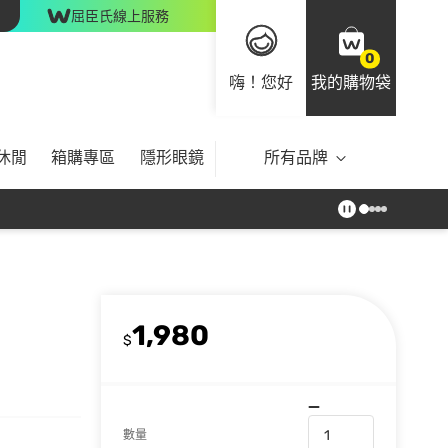
屈臣氏線上服務
0
嗨！您好
我的購物袋
休閒
箱購專區
隱形眼鏡
所有品牌
1,980
$
數量