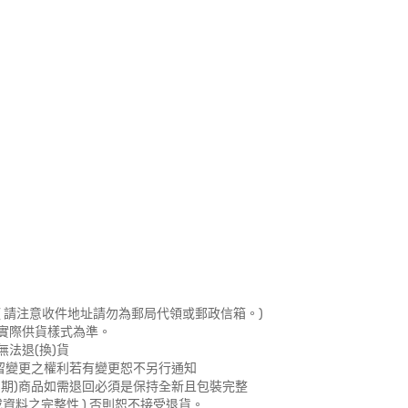
 請注意收件地址請勿為郵局代領或郵政信箱。)
實際供貨樣式為準。
法退(換)貨
留變更之權利若有變更恕不另行通知
期)商品如需退回必須是保持全新且包裝完整
資料之完整性 ) 否則恕不接受退貨。