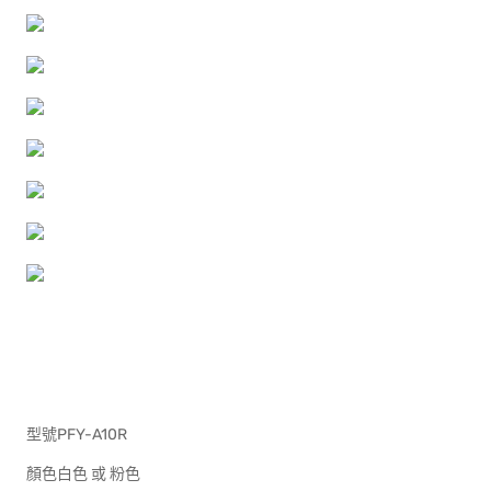
型號PFY-A10R
顏色白色 或 粉色