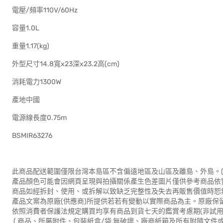
電壓/頻率110V/60Hz
容量1.0L
重量1.17(kg)
外型尺寸14.8寬x23深x23.2高(cm)
消耗電力1300W
產地中國
電源線長度0.75m
BSMIR63276
此商品配送範圍僅限台灣本島區不含偏遠地區及山區及離島、外島。(
產品顏色可能會因網頁呈現與拍攝關係產生色差圖片僅供參考商品依
商品如經拆封、使用、或拆解以致缺乏完整性及失去再販售價值時恕無
產品文案為原廠(供應商)所提供若若有變動以實際商品為主。原廠保
依照消費者保護法規定購買均享有商品到貨七天的鑑賞考慮期(非試用
( 商品、所屬附件、包裝紙盒/袋 無破壞、廠商紙箱及所有附隨文件或