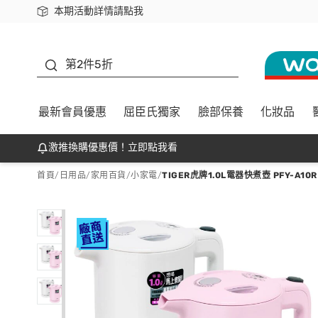
本期活動詳情請點我
下載app最高回饋$350
善存
第2件5折
最新會員優惠
屈臣氏獨家
臉部保養
化妝品
激推換購優惠價！立即點我看
首頁
/
日用品
/
家用百貨
/
小家電
/
TIGER虎牌1.0L電器快煮壺 PFY-A10