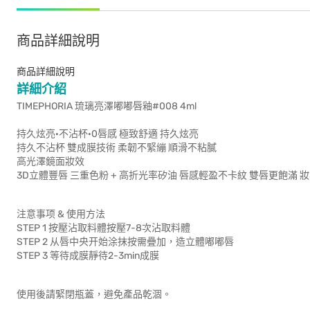
商品詳細說明
商品詳細說明
詳細介紹
TIMEPHORIA 琉璃亮澤嘟嘟唇釉#008 4ml
持久炫亮·不沾杯·0唇感 極致舒適 持久炫亮
持久不沾杯 雙成膜技術 柔韌不緊繃 順滑不粘膩
高光澤鏡面妝效
3D立體豐唇 三重色粉 + 高折光率矽油 唇感輕盈不卡紋 雙唇更飽滿 
注意事项 & 使用方法
STEP 1 按壓沾取料體按壓7-8次沾取料體
STEP 2 从唇中央开始涂抹按需疊加，造立體嘟嘟唇
STEP 3 等待成膜靜待2-3min成膜
使用後請緊閉瓶蓋，避免產品乾涸。