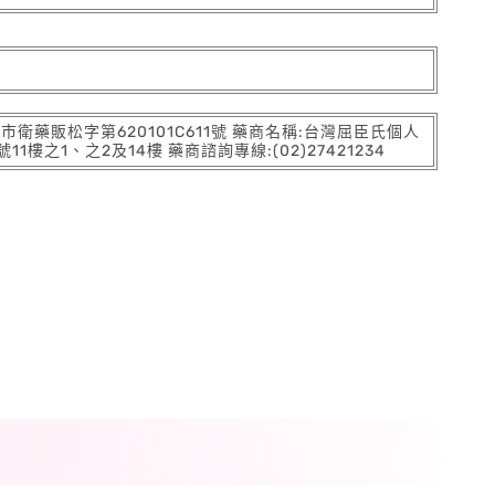
:北市衛藥販松字第620101C611號 藥商名稱:台灣屈臣氏個人
之1、之2及14樓 藥商諮詢專線:(02)27421234