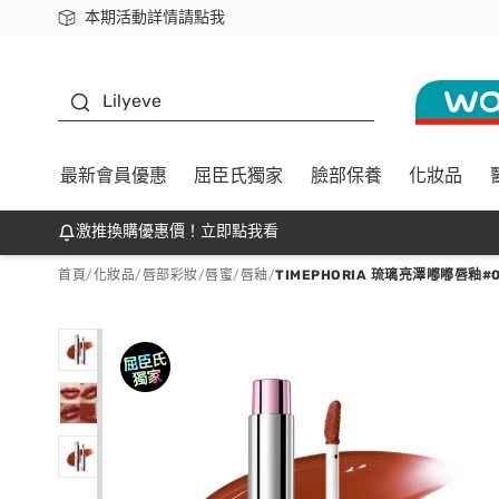
本期活動詳情請點我
下載app最高回饋$350
K beauty
Lilyeve
最新會員優惠
屈臣氏獨家
臉部保養
化妝品
激推換購優惠價！立即點我看
首頁
/
化妝品
/
唇部彩妝
/
唇蜜/唇釉
/
TIMEPHORIA 琉璃亮澤嘟嘟唇釉#0