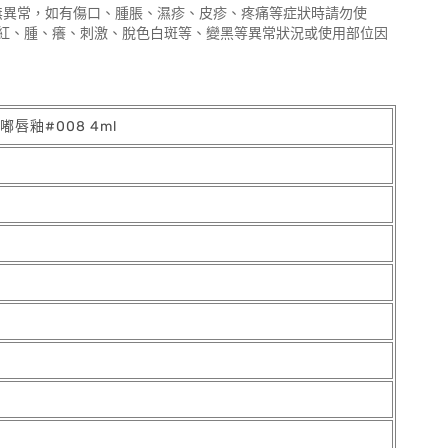
無異常，如有傷口、腫脹、濕疹、皮疹、疼痛等症狀時請勿使
現紅、腫、癢、刺激、脫色白斑等、變黑等異常狀況或使用部位因
嘟嘟唇釉#008 4ml