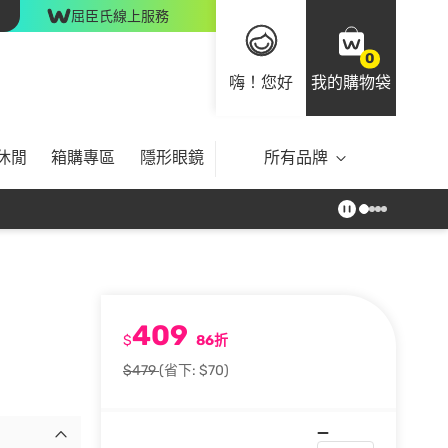
屈臣氏線上服務
0
嗨！您好
我的購物袋
休閒
箱購專區
隱形眼鏡
所有品牌
409
$
86折
$479
(省下: $70)