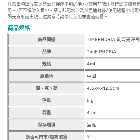
注意事項請放置於嬰幼兒接觸不到的地方/使用前請注意確認皮膚有
用。/若不慎滲入眼中，請立即用水沖洗並盡速就醫/使用過程中出
陽光直射而出現上述異常時請停止使用並盡速就醫。
商品規格
商品簡述
TIMEPHORIA 琉璃亮澤
品牌
TimE PHORiA
規格
4ml
原產地
中國
深、寬、高
4.5x4x12.5cm
淨重
5 g
容量
4 ml
保存環境
室溫
是否可門市/超商取貨
Y