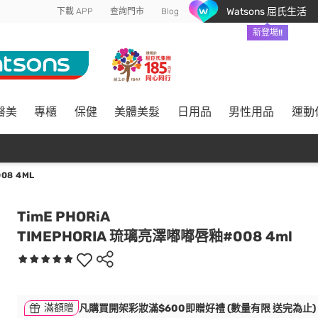
Watsons 屈氏生活
下載 APP
查詢門市
Blog
新登場!!
醫美
專櫃
保健
美體美髮
日用品
男性用品
運動
08 4ML
TimE PHORiA
TIMEPHORIA 琉璃亮澤嘟嘟唇釉#008 4ml
滿額贈
凡購買開架彩妝滿$600即贈好禮 (數量有限 送完為止)