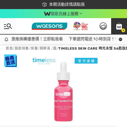
下載app最高回饋$350
本期活動詳情請點我
屈臣氏線上服務
0
激推換購優惠價！立即點我看
激推換購優惠價！立即點我看
下單選閃電送 1小時到貨！領神券
首頁
/
臉部保養
/
保養
/
精華液 /霜
/
TIMELESS SKIN CARE 時光永恆 S6胜