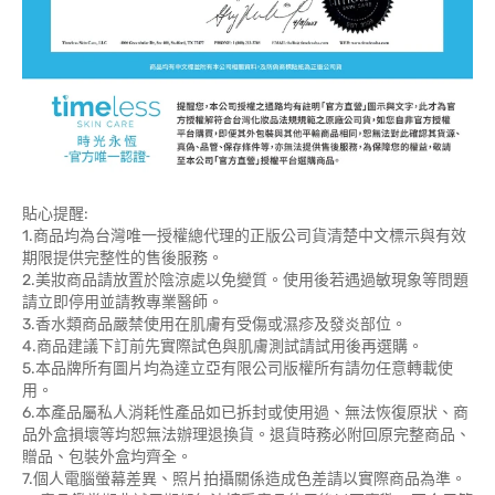
貼心提醒:
1.商品均為台灣唯一授權總代理的正版公司貨清楚中文標示與有效
期限提供完整性的售後服務。
2.美妝商品請放置於陰涼處以免變質。使用後若遇過敏現象等問題
請立即停用並請教專業醫師。
3.香水類商品嚴禁使用在肌膚有受傷或濕疹及發炎部位。
4.商品建議下訂前先實際試色與肌膚測試請試用後再選購。
5.本品牌所有圖片均為達立亞有限公司版權所有請勿任意轉載使
用。
6.本產品屬私人消耗性產品如已拆封或使用過、無法恢復原狀、商
品外盒損壞等均恕無法辦理退換貨。退貨時務必附回原完整商品、
贈品、包裝外盒均齊全。
7.個人電腦螢幕差異、照片拍攝關係造成色差請以實際商品為準。