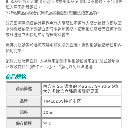
8. 產品鑑賞期非試用期恕無法接受產品使用後以不喜歡、不合用等
私人原因辦理退貨。
9.特惠商品內組合試用包為隨機配送恕無法指定品項。
注意事項產品僅供外用避免誤入眼睛如不慎誤入請勿搓揉立即以清
水沖洗若依然不適請立即尋求醫療協助。使用後肌膚若有任何不適
或紅腫應立即停用並洽詢皮膚科醫生。
保存方法請置於陰涼乾燥處避免陽光直曬。拆封後請依指示日期內
使用完畢。
配送方法廠商直送-大嘴鳥宅配通下單後請留意宅配訊息並請填寫
正確收件資訊(收件人、地址、電話)以免無法送達。
商品規格
內含有 2% 濃度的 Matrixy Synthe’6強
商品簡述
大的多肽含六種肌膚關鍵要素
品牌
TIMELESS時光永恆
規格
30ml
保存環境
室溫