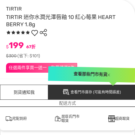
TIRTIR
TIRTIR 迷你水潤光澤唇釉 10 紅心莓果 HEART
BERRY 1.8g
199
$
67折
$300
(省下: $101)
任選兩件享買一送一，數量請選2件
查看那些門市有貨
到貨通知我
查看門市庫存 (可能有時間誤差)
配送方式
屈臣氏門市
宅配到府
超商取貨
取貨