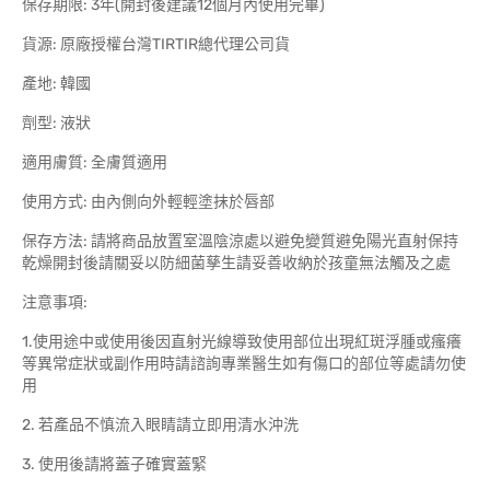
保存期限: 3年(開封後建議12個月內使用完畢)
貨源: 原廠授權台灣TIRTIR總代理公司貨
產地: 韓國
劑型: 液狀
適用膚質: 全膚質適用
使用方式: 由內側向外輕輕塗抹於唇部
保存方法: 請將商品放置室溫陰涼處以避免變質避免陽光直射保持
乾燥開封後請關妥以防細菌孳生請妥善收納於孩童無法觸及之處
注意事項:
1.使用途中或使用後因直射光線導致使用部位出現紅斑浮腫或瘙癢
等異常症狀或副作用時請諮詢專業醫生如有傷口的部位等處請勿使
用
2. 若產品不慎流入眼睛請立即用清水沖洗
3. 使用後請將蓋子確實蓋緊