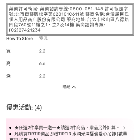
藥商許可執照: 藥商諮詢專線:0800-051-148 許可執照字
號:北市衛藥販松字第620101C611號 藥商名稱:台灣屈臣氏
個人用品商店股份有限公司 藥商地址:台北市松山區八德路
四段760號11樓之1、之2及14樓 藥商諮詢專線:
(02)27421234
How To Store
室溫
寬
2.2
高
6.6
深
2.2
隱藏
優惠活動: (4)
★任選2件享買一送一★請選2件商品，贈品另外計算。
凡購買TIRTIR商品即贈TIRTIR 水潤光澤唇膏愛心吊飾 (數量