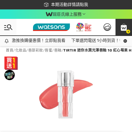
下載app最高回饋$350
本期活動詳情請點我
屈臣氏線上服務
0
激推換購優惠價！立即點我看
激推換購優惠價！立即點我看
下單選閃電送 1小時到貨！領神券
首頁
/
化妝品
/
唇部彩妝
/
唇蜜/唇釉
/
TIRTIR 迷你水潤光澤唇釉 10 紅心莓果 HEA