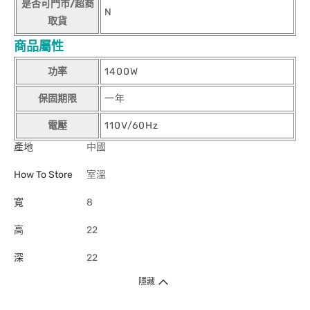
是否可門市/超商
N
取貨
商品屬性
功率
1400W
保固期限
一年
電壓
110V/60Hz
產地
中國
How To Store
室溫
寬
8
高
22
深
22
隱藏