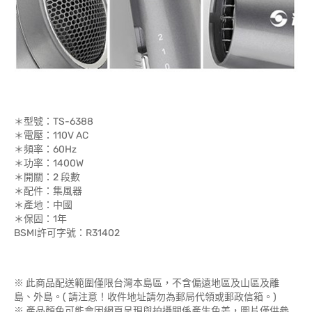
＊型號：TS-6388
＊電壓：110V AC
＊頻率：60Hz
＊功率：1400W
＊開關：2 段數
＊配件：集風器
＊產地：中國
＊保固：1年
BSMI許可字號：R31402
※ 此商品配送範圍僅限台灣本島區，不含偏遠地區及山區及離
島、外島。( 請注意！收件地址請勿為郵局代領或郵政信箱。)
※ 產品顏色可能會因網頁呈現與拍攝關係產生色差，圖片僅供參