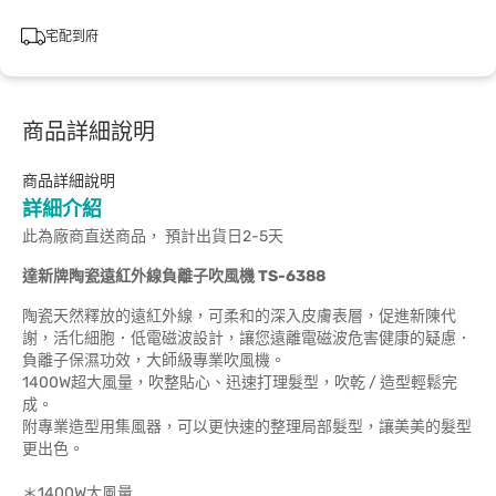
宅配到府
商品詳細說明
商品詳細說明
詳細介紹
此為廠商直送商品， 預計出貨日2-5天
達新牌陶瓷遠紅外線負離子吹風機 TS-6388
陶瓷天然釋放的遠紅外線，可柔和的深入皮膚表層，促進新陳代
謝，活化細胞．低電磁波設計，讓您遠離電磁波危害健康的疑慮．
負離子保濕功效，大師級專業吹風機。
1400W超大風量，吹整貼心、迅速打理髮型，吹乾 / 造型輕鬆完
成。
附專業造型用集風器，可以更快速的整理局部髮型，讓美美的髮型
更出色。
＊1400W大風量