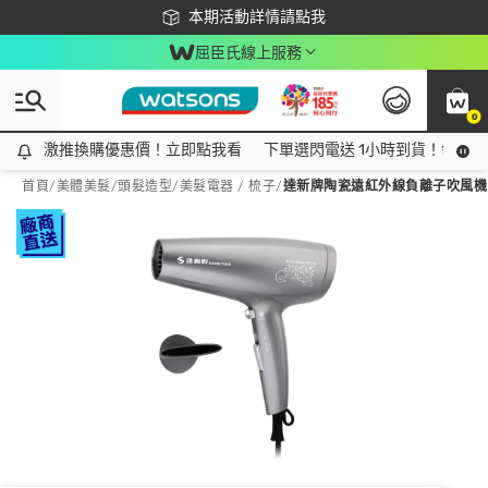
下載app最高回饋$350
本期活動詳情請點我
屈臣氏線上服務
0
激推換購優惠價！立即點我看
激推換購優惠價！立即點我看
下單選閃電送 1小時到貨！領神券
首頁
/
美體美髮
/
頭髮造型
/
美髮電器 / 梳子
/
達新牌陶瓷遠紅外線負離子吹風機 T