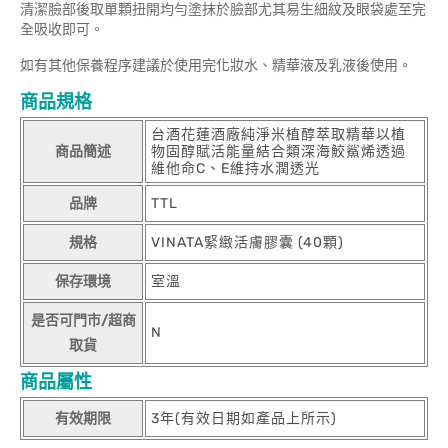
清潔臉部後取單顆扭開均勻塗抹於臉部尤其易生細紋及眼袋處至完
全吸收即可。
如有其他保養程序建議於使用完化妝水、精華液及乳液後使用。
商品規格
台酒花蓮酒廠純淨米植醇萃取精華以植
商品簡述
物固醇賦活能量結合類深海鮫鯊烯透過
維他命C、E維持水潤透光
品牌
TTL
規格
VINATA緊緻活膚膠囊 (40顆)
保存環境
室溫
是否可門市/超商
N
取貨
商品屬性
有效期限
3年(有效日期如產品上所示)