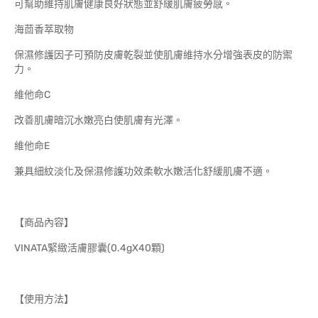
可幫助維持肌膚健康良好狀態並舒緩肌膚疲勞感。
海茴香萃取物
保濕修護因子可預防皮膚乾裂並使肌膚維持水分增強表皮的防禦
力。
維他命C
改善肌膚暗沉水嫩亮白使肌膚有光澤。
維他命E
兼具細紋淡化及保濕修護功效柔軟水嫩活化舒緩肌膚不適。
【商品內容】
VINATA緊緻活膚膠囊(0.4gX40顆)
【使用方法】