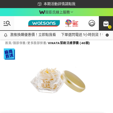
下載app最高回饋$350
本期活動詳情請點我
屈臣氏線上服務
0
激推換購優惠價！立即點我看
激推換購優惠價！立即點我看
下單選閃電送 1小時到貨！領神券
首頁
/
臉部保養
/
更多臉部保養
/
VINATA緊緻活膚膠囊 (40顆)