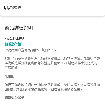
宅配到府
商品詳細說明
商品詳細說明
詳細介紹
此為廠商直送商品 預計出貨日2-5天
採用台酒花蓮酒廠純淨米植醇萃取精華以植物固醇賦活能量結合類
深海鮫鯊烯舒緩肌膚疲勞並透過維他命C、E幫助維持水潤透光的
健康肌膚。
米植醇
源自花蓮酒廠的純淨米油精華含穀固醇、菜仔固醇、豆固醇等植物
固醇能增加肌膚水嫩透亮感撫平細紋使肌膚散發光采。
類深海鮫鯊烯