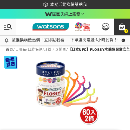
下載app最高回饋$350
本期活動詳情請點我
屈臣氏線上服務
0
激推換購優惠價！立即點我看
激推換購優惠價！立即點我看
下單選閃電送 1小時到貨！領神券
首頁
/
日用品
/
口腔保健
/
牙線 / 牙間刷
/
【日本UFC】FLOSSY木醣醇兒童安全