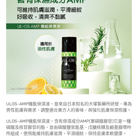
ULOS-AMP機能保濕液，是來自日本知名的大塚製藥所研發，專為
男性肌膚與需求，調整適合東方人的香味，與強化肌膚保濕照護。
ULOS-AMP機能保濕液，含有保濕成分AMP(單磷酸腺苷)它是一種
磷酸及核苷腺苷的酯，並由磷酸鹽官能基、戊醣核糖及鹼基腺嘌呤
所組成，使用能維持肌膚滋潤，平滑細紋，保持皮膚柔軟健康。