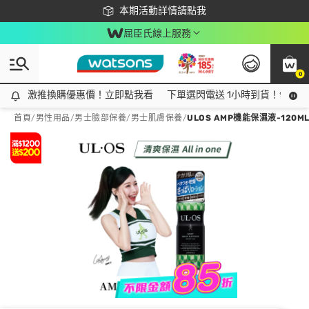
下載app最高回饋$350
本期活動詳情請點我
屈臣氏線上服務
0
激推換購優惠價！立即點我看
激推換購優惠價！立即點我看
下單選閃電送 1小時到貨！領神券
首頁
/
男性用品
/
男士臉部保養
/
男士肌膚保養
/
ULOS AMP機能保濕液-120M