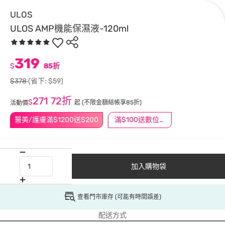
ULOS
ULOS AMP機能保濕液-120ml
319
$
85折
$378
(省下: $59)
271
72折
$
起
(不限金額結帳享85折)
活動價
醫美/護膚滿$1200送$200
滿$100送數位印花
加入購物袋
查看門市庫存 (可能有時間誤差)
配送方式