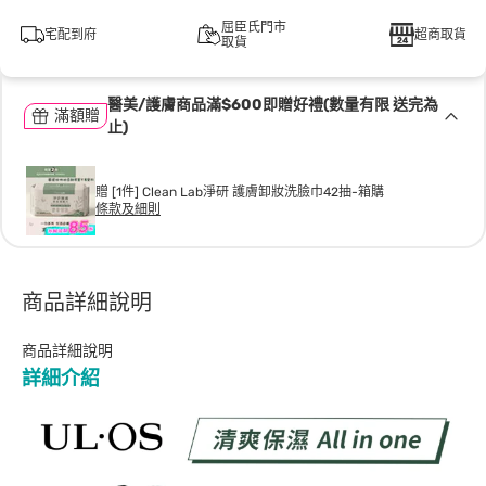
屈臣氏門市
宅配到府
超商取貨
取貨
醫美/護膚商品滿$600即贈好禮(數量有限 送完為
滿額贈
止)
贈 [1件] Clean Lab淨研 護膚卸妝洗臉巾42抽-箱購
條款及細則
商品詳細說明
商品詳細說明
詳細介紹