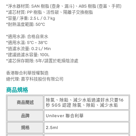
*淨水器材質: SAN 樹脂 (壺身、漏斗)、ABS 樹脂 (壺蓋、手把)
*濾芯材質: PP 樹脂、活性碳、陽離子交換樹脂
*容量/ 淨重: 2.5 L / 0.7 kg
*耐熱溫度範圍: 50°C
*適用水源: 合格自來水
*適用水溫: 5°C ~ 38°C
*過濾水流量: 0.2 L/ Min
*建議過濾水容量: 100L
*濾芯保存期限: 5年/請置於乾燥陰涼處
香港聯合利華授權製造
總代理: 嘉亨科技股份有限公司
商品規格
除氯、除鉛、減少水垢過濾好水只要16
商品簡述
秒 SGS 認證 除氯、除鉛、減少水垢
品牌
Unilever 聯合利華
規格
2.5ml