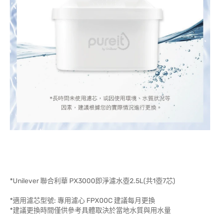
*Unilever 聯合利華 PX3000即淨濾水壺2.5L(共1壺7芯)
*適用濾芯型號: 專用濾心 FPX00C 建議每月更換
*建議更換時間僅供參考具體取決於當地水質與用水量