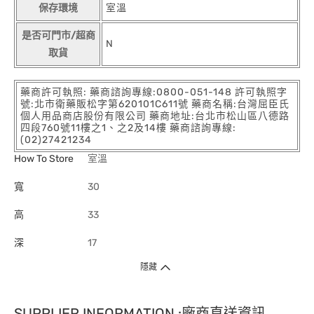
保存環境
室溫
是否可門市/超商
N
取貨
藥商許可執照: 藥商諮詢專線:0800-051-148 許可執照字
號:北市衛藥販松字第620101C611號 藥商名稱:台灣屈臣氏
個人用品商店股份有限公司 藥商地址:台北市松山區八德路
四段760號11樓之1、之2及14樓 藥商諮詢專線:
(02)27421234
How To Store
室溫
寬
30
高
33
深
17
隱藏
SUPPLIER INFORMATION :廠商直送資訊