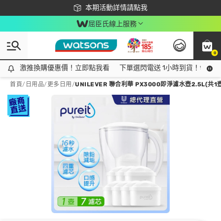
下載app最高回饋$350
本期活動詳情請點我
屈臣氏線上服務
0
激推換購優惠價！立即點我看
激推換購優惠價！立即點我看
下單選閃電送 1小時到貨！領神券
首頁
/
日用品
/
更多日用
/
UNILEVER 聯合利華 PX3000即淨濾水壺2.5L(共1