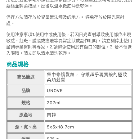
髮絲並輕柔按摩，然後以溫水徹底沖洗乾淨。
保存方法請存放於兒童無法觸及的地方。 避免存放於陽光直射
處。
使用注意事項1.使用中或使用後，若因日光直射導致使用部位出現
敏感、紅斑、腫脹或瘙癢等異常症狀或副作用時，請立刻停止使用
諮詢專業醫師等專家。2.請避免使用於有傷口的部位。3. 若不慎進
入眼睛，請立即以清水清洗乾淨。
商品規格
集中修護髮絲， 守護超乎現實般的極致
商品簡述
柔順髮質
品牌
UNOVE
規格
207ml
原產地
南韓
深、寬、高
5x5x18.7cm