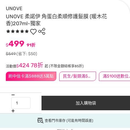
UNOVE
UNOVE 柔諾伊 角蛋白柔順修護髮膜 (暖木花
香)207ml-獨家
499
$
91折
$549
(省下: $50)
424
78折
$
起
(不限金額結帳享85折)
活動價
刷中信卡滿$888送3萬點
民生/髮類滿$388送舒潔冰巾
滿$100
加入購物袋
查看門市庫存 (可能有時間誤差)