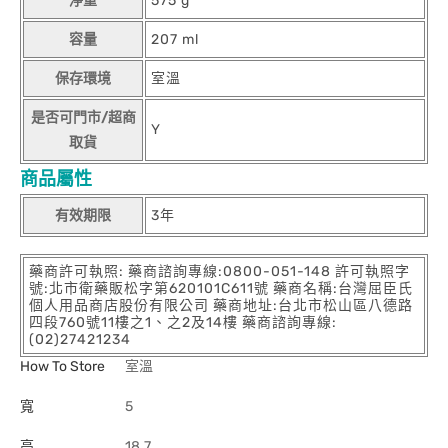
淨重
575 g
容量
207 ml
保存環境
室溫
是否可門市/超商
Y
取貨
商品屬性
有效期限
3年
藥商許可執照: 藥商諮詢專線:0800-051-148 許可執照字
號:北市衛藥販松字第620101C611號 藥商名稱:台灣屈臣氏
個人用品商店股份有限公司 藥商地址:台北市松山區八德路
四段760號11樓之1、之2及14樓 藥商諮詢專線:
(02)27421234
How To Store
室溫
寬
5
高
18.7