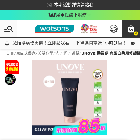
下載app最高回饋$350
本期活動詳情請點我
屈臣氏線上服務
0
激推換購優惠價！立即點我看
激推換購優惠價！立即點我看
下單選閃電送 1小時到貨！領神券
首頁
/
屈臣氏獨家
/
美髮造型
/
洗 / 潤 / 護髮
/
UNOVE 柔諾伊 角蛋白柔順修護髮