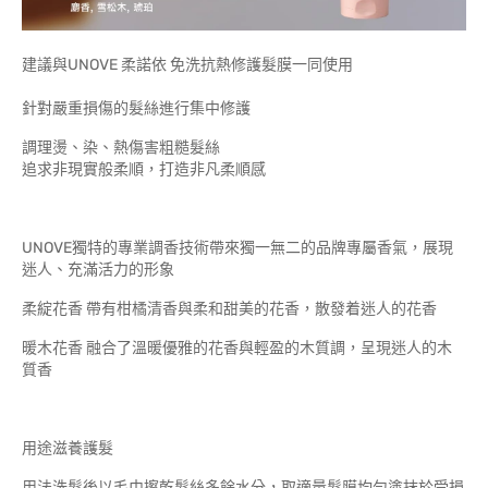
建議與UNOVE 柔諾依 免洗抗熱修護髮膜一同使用
針對嚴重損傷的髮絲進行集中修護
調理燙、染、熱傷害粗糙髮絲
追求非現實般柔順，打造非凡柔順感
UNOVE獨特的專業調香技術帶來獨一無二的品牌專屬香氣，展現
迷人、充滿活力的形象
柔綻花香 帶有柑橘清香與柔和甜美的花香，散發着迷人的花香
暖木花香 融合了溫暖優雅的花香與輕盈的木質調，呈現迷人的木
質香
用途滋養護髮
用法洗髮後以毛巾擦乾髮絲多餘水分，取適量髮膜均勻塗抹於受損