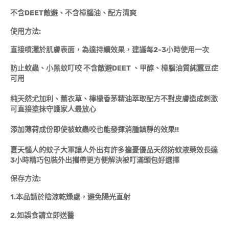
不含DEET敵避、不含樟腦油、配方清爽
使用方法:
直接噴灑於肌膚表面，為達持續效果，建議每2-3小時使用一次
防止蚊蟲、小黑蚊叮咬 不含敵避DEET 、甲醇、樟腦油質純蠶豆症
可用
純天然尤加利、薰衣草、檸檬香茅精油萃取配方不對皮膚造成刺激
可直接塗抹守護家人最放心
添加薄荷成份即使被蚊蟲咬也能發揮消腫鎮靜的效果!!
夏天惱人的蚊子大軍讓人外出有許多擔憂優品天然防蚊液藥效長達
3小時精巧包裝外出攜帶更方便解決被叮滿頭包好選擇
保存方法:
1.本品請於陰涼乾燥處，避免陽光直射
2.如誤食請立即送醫