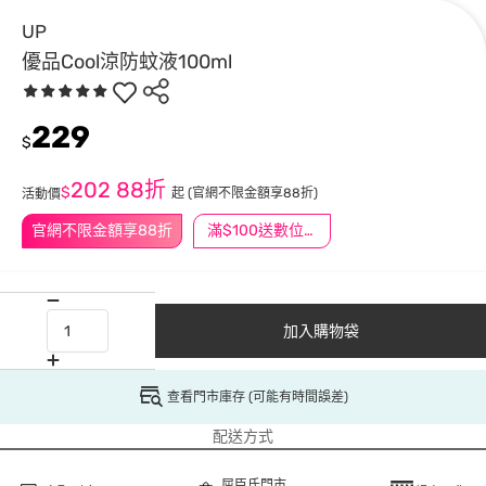
UP
優品Cool涼防蚊液100ml
229
$
202
88折
$
起
(官網不限金額享88折)
活動價
官網不限金額享88折
滿$100送數位印花
加入購物袋
查看門市庫存 (可能有時間誤差)
配送方式
屈臣氏門市