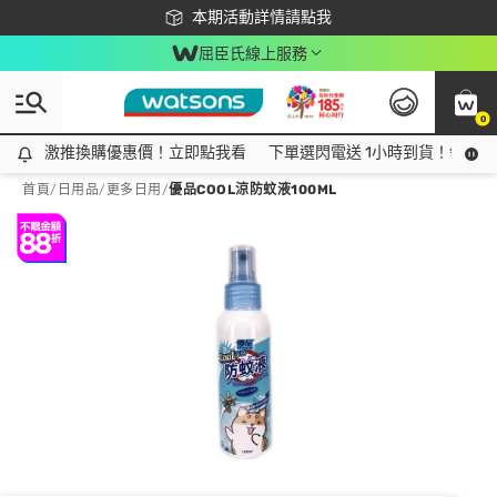
下載app最高回饋$350
本期活動詳情請點我
屈臣氏線上服務
0
激推換購優惠價！立即點我看
激推換購優惠價！立即點我看
下單選閃電送 1小時到貨！領神券
首頁
/
日用品
/
更多日用
/
優品COOL涼防蚊液100ML