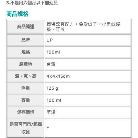
3.不是用六個月以下嬰幼兒
商品規格
獨特涼爽配方，免受蚊子、小黑蚊侵
商品簡述
擾、叮咬
品牌
UP
規格
100ml
原產地
台灣
深、寬、高
4x4x15cm
淨重
125 g
容量
100 ml
保存環境
室溫
是否可門市/超商
Y
取貨