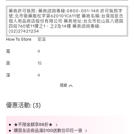
藥商許可執照: 藥商諮詢專線:0800-051-148 許可執照字
號:北市衛藥販松字第620101C611號 藥商名稱:台灣屈臣氏
個人用品商店股份有限公司 藥商地址:台北市松山區八德路
四段760號11樓之1、之2及14樓 藥商諮詢專線:
(02)27421234
How To Store
室溫
寬
4
高
15
深
4
隱藏
優惠活動: (3)
★不限金額享88折★
購買全店商品滿$100送數位印花一張