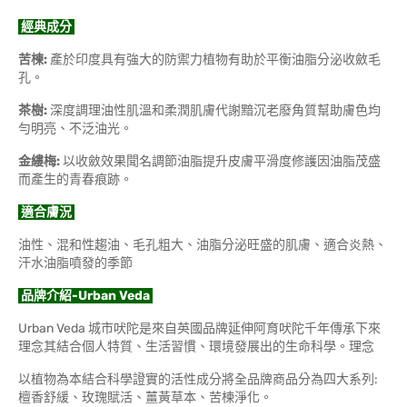
經典成分
苦楝:
產於印度具有強大的防禦力植物有助於平衡油脂分泌收斂毛
孔。
茶樹:
深度調理油性肌溫和柔潤肌膚代謝黯沉老廢角質幫助膚色均
勻明亮、不泛油光。
金縷梅:
以收斂效果聞名調節油脂提升皮膚平滑度修護因油脂茂盛
而產生的青春痕跡。
適合膚況
油性、混和性趨油、毛孔粗大、油脂分泌旺盛的肌膚、適合炎熱、
汗水油脂噴發的季節
品牌介紹-Urban Veda
Urban Veda 城市吠陀是來自英國品牌延伸阿育吠陀千年傳承下來
理念其結合個人特質、生活習慣、環境發展出的生命科學。理念
以植物為本結合科學證實的活性成分將全品牌商品分為四大系列:
檀香舒緩、玫瑰賦活、薑黃草本、苦楝淨化。