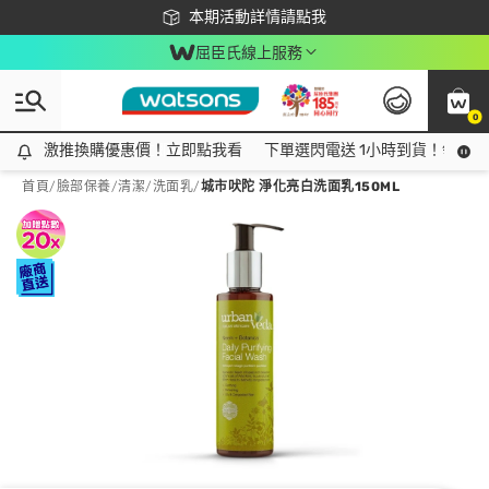
下載app最高回饋$350
本期活動詳情請點我
屈臣氏線上服務
0
激推換購優惠價！立即點我看
激推換購優惠價！立即點我看
下單選閃電送 1小時到貨！領神券
首頁
/
臉部保養
/
清潔
/
洗面乳
/
城市吠陀 淨化亮白洗面乳150ML