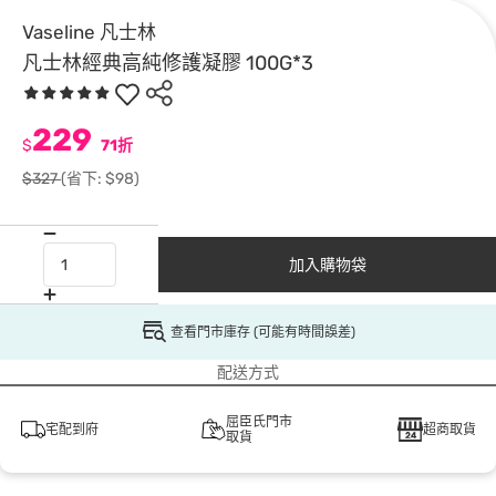
Vaseline 凡士林
凡士林經典高純修護凝膠 100G*3
229
$
71折
$327
(省下: $98)
加入購物袋
查看門市庫存 (可能有時間誤差)
配送方式
屈臣氏門市
宅配到府
超商取貨
取貨