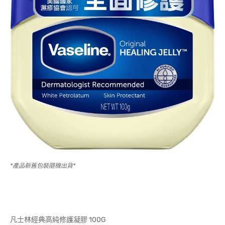
*產品新舊包裝隨機出貨*
凡士林經典高純修護凝膠 100G