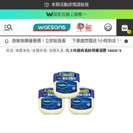
下載app最高回饋$350
本期活動詳情請點我
屈臣氏線上服務
0
激推換購優惠價！立即點我看
激推換購優惠價！立即點我看
下單選閃電送 1小時到貨！領神券
首頁
/
美體美髮
/
身體保養
/
身體乳液
/
凡士林經典高純修護凝膠 100G*3