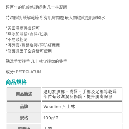
達百年的肌膚修護經典 凡士林凝膠
特潤修護 緩解乾燥 所有肌膚問題 最大關鍵就是肌膚缺水
*美國濕疹協會認可
*無添加酒精/香料/色素
*不易致粉刺
*護唇膏/腳跟龜裂/預防紅屁屁
*修護微因子全身皆可使用
勤洗手要護手 凡士林守護你的雙手
成分: PETROLATUM
商品規格
適用於臉部、嘴唇、手部及足部等乾燥
商品簡述
部位有效滋潤及修護、提升肌膚保濕
品牌
Vaseline 凡士林
規格
100g*3