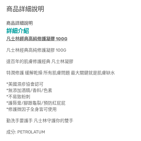
商品詳細說明
商品詳細說明
詳細介紹
凡士林經典高純修護凝膠 100G
凡士林經典高純修護凝膠 100G
達百年的肌膚修護經典 凡士林凝膠
特潤修護 緩解乾燥 所有肌膚問題 最大關鍵就是肌膚缺水
*美國濕疹協會認可
*無添加酒精/香料/色素
*不易致粉刺
*護唇膏/腳跟龜裂/預防紅屁屁
*修護微因子全身皆可使用
勤洗手要護手 凡士林守護你的雙手
成分: PETROLATUM