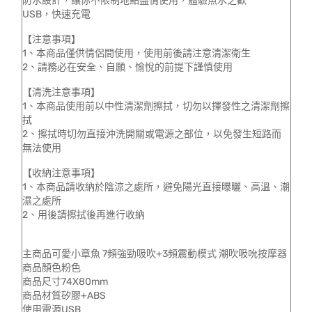
防水設計，讓你不限制地點盡情使用，體驗魚水之歡
USB，快速充電
【注意事項】
1、本商品僅供情侶間使用，使用前後請注意清潔衛生
2、請務必在安全、自願、愉悅的前提下謹慎使用
【清洗注意事項】
1、本商品使用前以中性清潔劑擦拭，切勿以揮發性之清潔劑擦
拭
2、擦拭時切勿直接沖洗開關或電源之部位，以免發生短路而
無法使用
【收納注意事項】
1、本商品請收納於陰涼之處所，避免陽光直接曝曬、高溫、潮
濕之處所
2、用後請擦拭後再進行收納
主商品可愛小章魚 7頻強勁吸吹+3頻震動模式 潮吹吸吮按摩器
商品顏色粉色
商品尺寸74X80mm
商品材質矽膠+ABS
使用電源USB