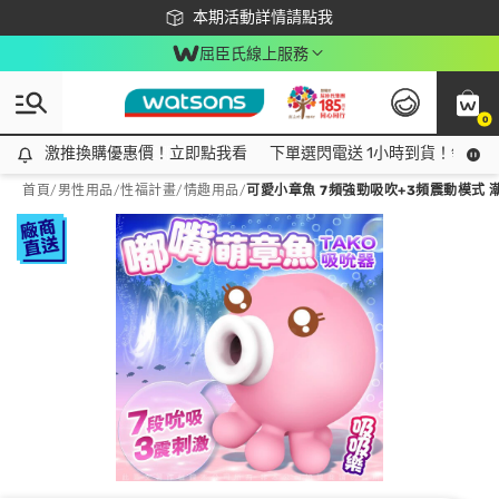
下載app最高回饋$350
本期活動詳情請點我
屈臣氏線上服務
0
激推換購優惠價！立即點我看
激推換購優惠價！立即點我看
下單選閃電送 1小時到貨！領神券
首頁
/
男性用品
/
性福計畫
/
情趣用品
/
可愛小章魚 7頻強勁吸吹+3頻震動模式 