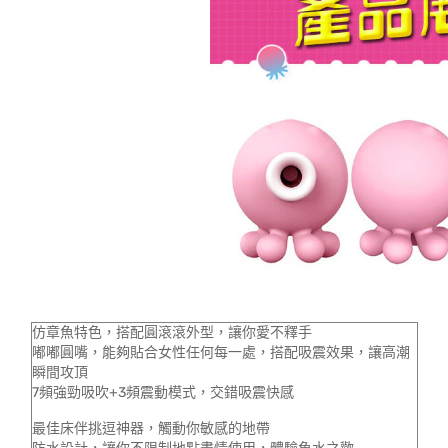
仿章魚特色，搭配圓滾滾外型，讓你愛不釋手
嘟嘟圓嘴，能夠貼合女性任何每一處，搭配吸震效果，讓高潮
瞬間攻頂
7頻強勁吸吹+3頻震動模式，交錯吸震快感
最佳床伴挑逗神器，觸動你敏感的地帶