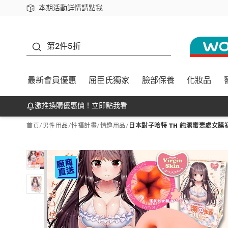
本期活動詳情請點我
下載app最高回饋$350
善存
第2件5折
最新會員優惠
屈臣氏獨家
臉部保養
化妝品
激推換購優惠價！立即點我看
首頁
/
男性用品
/
性福計畫
/
情趣用品
/
日本對子哈特 TH 純潔蜜壼處女膜