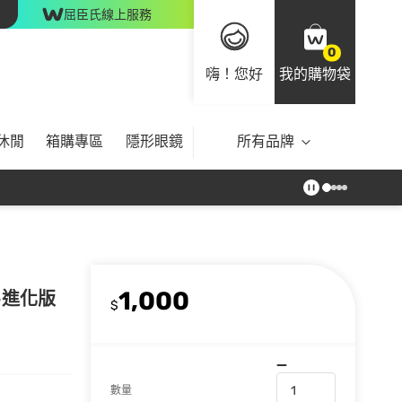
屈臣氏線上服務
0
嗨！您好
我的購物袋
休閒
箱購專區
隱形眼鏡
所有品牌
1,000
-進化版
$
數量