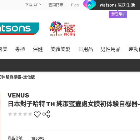
Watsons 屈氏生活
下載 APP
查詢門市
Blog
新登場!!
醫美
專櫃
保健
美體美髮
日用品
男性用品
運動
初体驗自慰器-進化版
VENUS
日本對子哈特 TH 純潔蜜壼處女膜初体驗自慰器
商品貨號
185095