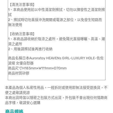
【清洗注意事項】
1、本商品使用前以中性清潔劑擦拭，切勿以揮發性之清潔劑擦
拭
2、擦拭時切勿直接沖洗開關或電源之部位，以免發生短路而
無法使用
【收納注意事項】
1、本商品請收納於陰涼之處所，避免陽光直接曝曬、高溫、潮
濕之處所
2、用後請擦拭後再進行收納
商品名稱日本Auroratoy HEAVENs GIRL-LUXURY HOLE-佐佐
波綾 女優自慰器
商品尺寸H183mm×W111mm×D70mm
商品材質矽膠
本產品為個人私密性用品，一經拆封或使用即無法接受退換貨，不
便之處敬請見諒
本商出貨時皆以隱密之包裝方式出貨，外包裝不會出現任何情趣商
品字樣，敬請安心選購
商品規格