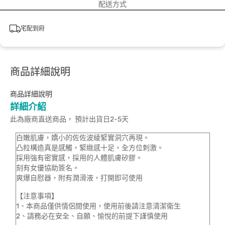
配送方式
宅配到府
商品詳細說明
商品詳細說明
詳細介紹
此為廠商直送商品， 預計出貨日2-5天
白嫩肌膚，嬌小的佐佐波綾緊實洞穴再現。
凸粒構造真是感觸，緊緻感十足，全方位刺激。
採用強有密實感，採用的人體肌膚矽膠。
刻有女優協助簽名。
爽爆自慰器，附有潤滑液，打開即可使用
【注意事項】
1、本商品僅供情侶間使用，使用前後請注意清潔衛生
2、請務必在安全、自願、愉悅的前提下謹慎使用