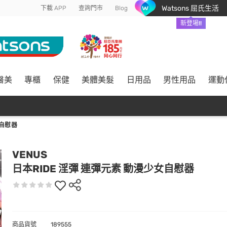
Watsons 屈氏生活
下載 APP
查詢門市
Blog
新登場!!
醫美
專櫃
保健
美體美髮
日用品
男性用品
運動
女自慰器
VENUS
日本RIDE 淫彈 連彈元素 動漫少女自慰器
商品貨號
189555