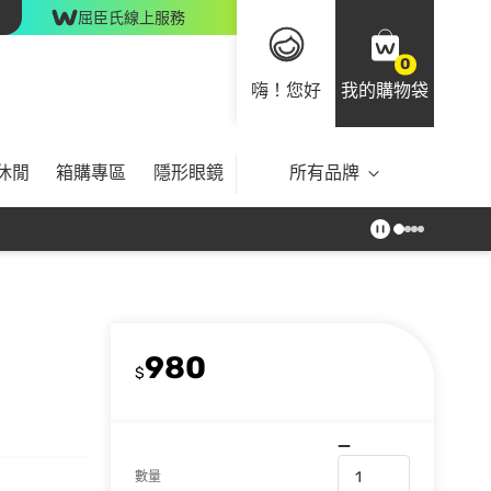
屈臣氏線上服務
0
嗨！您好
我的購物袋
休閒
箱購專區
隱形眼鏡
所有品牌
980
$
數量