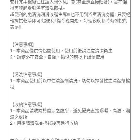
套打完手槍後往往讓人想休息片刻(甚至想直接睡著)，實在懶
得再爬起身到浴室清洗擦拭~
超便利的免清洗潤滑液誕生囉!!! 也不用到浴室清洗身體!! 只要輕
輕擦拭乾淨即可!超便利! 從今晚開始， 每個夜晚都將有愉悅的
美夢!!
【注意事項】
1、本商品僅供情侶間使用，使用前後請注意清潔衛生
2、請務必在安全、自願、愉悅的前提下謹慎使用
【清洗注意事項】
1、本商品使用前以中性清潔劑清洗，切勿以揮發性之清潔劑擦
拭
【收納注意事項】
1、本商品請收納於陰涼之處所，避免陽光直接曝曬、高溫、潮
濕之處所
2、用後請清洗並擦拭後再進行收納