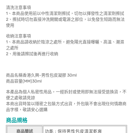
清洗注意事項
1、本商品使用前以中性清潔劑擦拭，切勿以揮發性之清潔劑擦拭
2、擦拭時切勿直接沖洗開關或電源之部位，以免發生短路而無法
使用
收納注意事項
1、本商品請收納於陰涼之處所，避免陽光直接曝曬、高溫、潮濕
之處所
2、用後請擦拭後再進行收納
商品名稱香港久興-男性包皮凝膠 30ml
商品容量(MM)30ml
本產品為個人私密性用品，一經拆封或使用即無法接受退換貨，不
便之處敬請見諒
本商出貨時皆以隱密之包裝方式出貨，外包裝不會出現任何情趣商
品字樣，敬請安心選購
商品規格
商品簡述
功能 : 保持男性包皮清潔乾爽