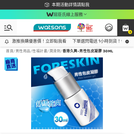
下載app最高回饋$350
本期活動詳情請點我
屈臣氏線上服務
0
激推換購優惠價！立即點我看
激推換購優惠價！立即點我看
下單選閃電送 1小時到貨！領神券
首頁
/
男性用品
/
性福計畫
/
潤滑劑
/
香港久興-男性包皮凝膠 30ML