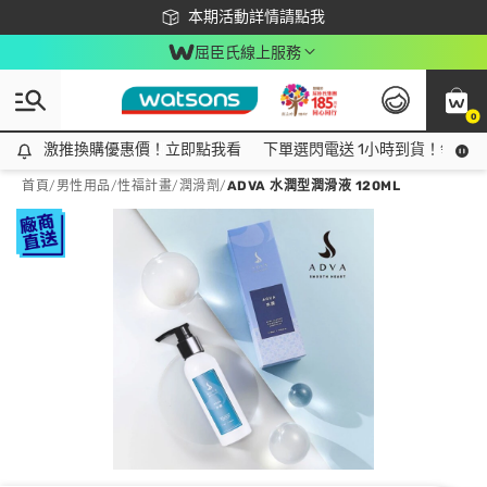
下載app最高回饋$350
本期活動詳情請點我
屈臣氏線上服務
0
激推換購優惠價！立即點我看
激推換購優惠價！立即點我看
下單選閃電送 1小時到貨！領神券
首頁
/
男性用品
/
性福計畫
/
潤滑劑
/
ADVA 水潤型潤滑液 120ML