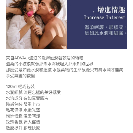
來自ADVA小波浪的洗禮滋潤著乾涸的領域
溫柔的小波浪就像那潮水將我吸入那未知的世界
那感受是如此水潤和細膩 水是萬物的生命泉源只有夠水潤才能夠
享受無盡的歡愉
120ml 輕巧包裝
水潤細膩 流連忘返的美好感受
水溶成分 有如真實體液
時尚包裝 隆重上市
私密保濕 水嫩光澤
增進情趣 溫柔呵護
玫瑰香氛 迷人催情
敏感提升 銷魂快感