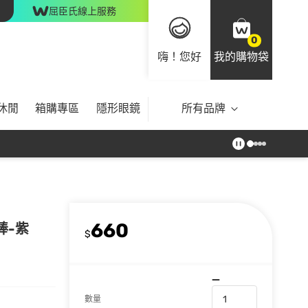
屈臣氏線上服務
0
嗨！您好
我的購物袋
休閒
箱購專區
隱形眼鏡
所有品牌
660
棒-紫
$
數量