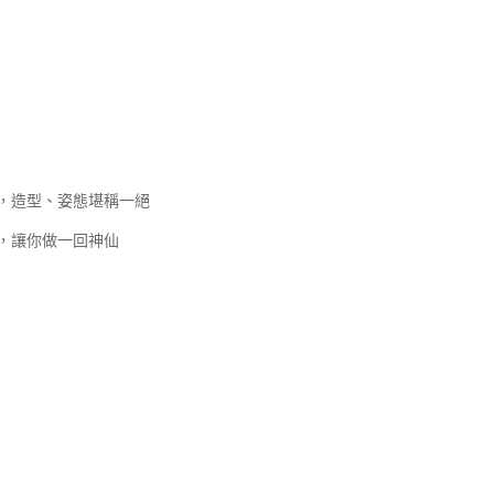
，造型、姿態堪稱一絕
域，讓你做一回神仙