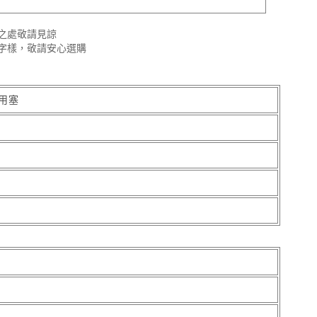
之處敬請見諒
字樣，敬請安心選購
用塞