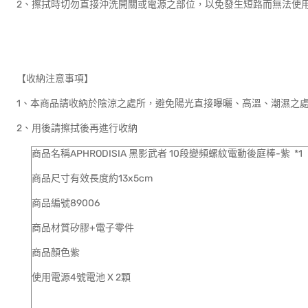
2、擦拭時切勿直接沖洗開關或電源之部位，以免發生短路而無
【收納注意事項】
1、本商品請收納於陰涼之處所，避免陽光直接曝曬、高溫、潮
2、用後請擦拭後再進行收納
商品名稱APHRODISIA 黑影武者 10段變頻螺紋電動後庭棒-紫 
商品尺寸有效長度約13x5cm
商品編號89006
商品材質矽膠+電子零件
商品顏色紫
使用電源4號電池 X 2顆