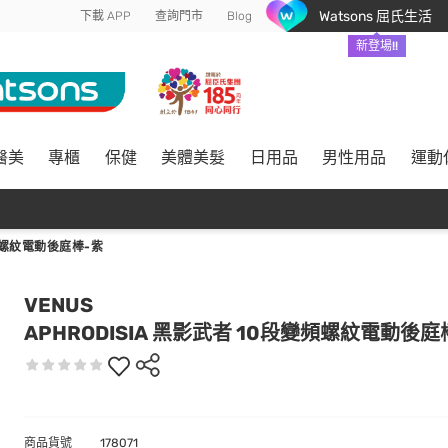
Watsons 屈氏生活
下載 APP
查詢門市
Blog
新登場!!
醫美
專櫃
保健
美體美髮
日用品
男性用品
運動
變頻螺紋電動後庭棒-紫
VENUS
APHRODISIA 黑影武者 10段變頻螺紋電動後庭
商品貨號
178071