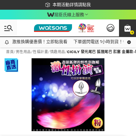
下載app最高回饋$350
本期活動詳情請點我
屈臣氏線上服務
0
激推換購優惠價！立即點我看
激推換購優惠價！立即點我看
下單選閃電送 1小時到貨！領神券
首頁
/
男性用品
/
性福計畫
/
情趣用品
/
CICILY 發光尾巴 狐狸尾巴 肛塞 金屬款