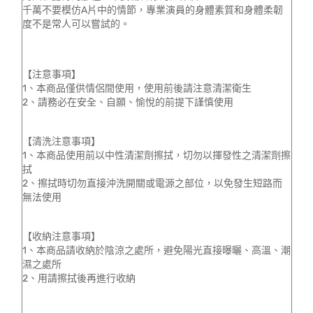
千萬不要模仿A片中的情節，專業演員的身體素質和身體柔韌
度不是常人可以嘗試的。
【注意事項】
1、本商品僅供情侶間使用，使用前後請注意清潔衛生
2、請務必在安全、自願、愉悅的前提下謹慎使用
【清洗注意事項】
1、本商品使用前以中性清潔劑擦拭，切勿以揮發性之清潔劑擦
拭
2、擦拭時切勿直接沖洗開關或電源之部位，以免發生短路而
無法使用
【收納注意事項】
1、本商品請收納於陰涼之處所，避免陽光直接曝曬、高溫、潮
濕之處所
2、用請擦拭後再進行收納