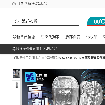
本期活動詳情請點我
下載app最高回饋$350
善存
第2件5折
最新會員優惠
屈臣氏獨家
臉部保養
化妝品
激推換購優惠價！立即點我看
首頁
/
男性用品
/
性福計畫
/
情趣用品
/
GALAKU-SCREW 高旋轉旋吸飛