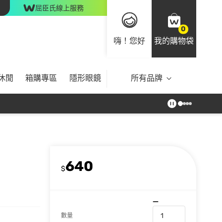
屈臣氏線上服務
0
嗨！您好
我的購物袋
休閒
箱購專區
隱形眼鏡
所有品牌
640
$
數量