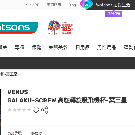
Watsons 屈氏生活
下載 APP
查詢門市
Blog
新登場!!
醫美
專櫃
保健
美體美髮
日用品
男性用品
運動
機杯-冥王星
VENUS
GALAKU-SCREW 高旋轉旋吸飛機杯-冥王星
商品貨號
184317