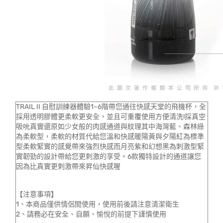
TRAIL II 自慰訓練器體驗1~6階帶您通往快感天堂的飛機杯，全
採用透明膠體更柔軟更安全，並且可重覆使用方便清洗!採真空
吸吮真實還原如少女般的肉感通道與紋理其中海灣藍、森林綠
為柔軟型，柔軟的材質代給您溫和快感暖陽黃與夕陽紅為標準
型柔軟緊實的感覺帶來強烈快感而月亮紫和幻想黑為刺激型緊
實韌勁的設計帶給您更刺激的享受。6款獨特設計的通道讓您
因為比真實更刺激帶來昇仙快感喔
【注意事項】
1、本商品僅供情侶間使用，使用前後請注意清潔衛生
2、請務必在安全、自願、愉悅的前提下謹慎使用