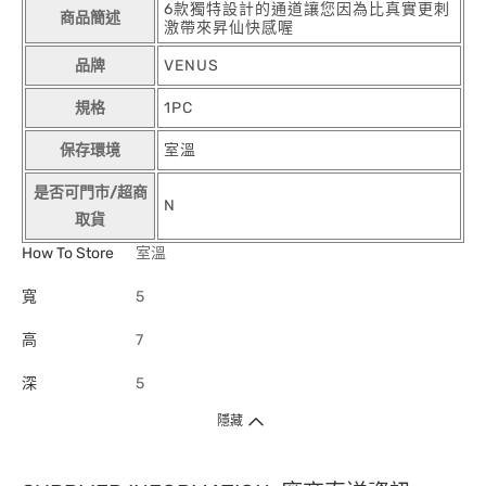
6款獨特設計的通道讓您因為比真實更刺
商品簡述
激帶來昇仙快感喔
品牌
VENUS
規格
1PC
保存環境
室溫
是否可門市/超商
N
取貨
How To Store
室溫
寬
5
高
7
深
5
隱藏