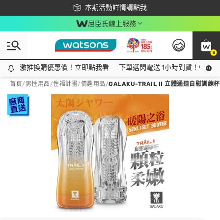
下載app最高回饋$350
本期活動詳情請點我
屈臣氏線上服務
0
激推換購優惠價！立即點我看
激推換購優惠價！立即點我看
下單選閃電送 1小時到貨！領神券
首頁
/
男性用品
/
性福計畫
/
情趣用品
/
GALAKU-TRAIL II 立體通道自慰訓