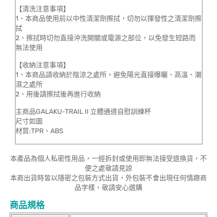
【清洗注意事項】
1、本商品使用前以中性清潔劑擦拭，切勿以揮發性之清潔劑擦
拭
2、擦拭時切勿直接沖洗開關或電源之部位，以免發生短路而
無法使用
【收納注意事項】
1、本商品請收納於陰涼之處所，避免陽光直接曝曬、高溫、潮
濕之處所
2、用後請擦拭後再進行收納
主商品GALAKU-TRAIL II 立體通道自慰訓練杯
尺寸如圖
材質:TPR、ABS
本產品為個人私密性用品，一經拆封或使用即無法接受退換貨，不
便之處敬請見諒
本商出貨時皆以隱密之包裝方式出貨，外包裝不會出現任何情趣商
品字樣，敬請安心選購
商品規格