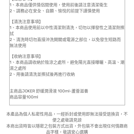
1、本商品僅供情侶間使用，使用前後請注意清潔衛生
2、請務必在安全、自願、愉悅的前提下謹慎使用
【清洗注意事項】
1、本商品使用前以中性清潔劑清洗，切勿以揮發性之清潔劑擦
拭
2、清洗時切勿直接沖洗開關或電源之部位，以免發生短路而
無法使用
【收納注意事項】
1、本商品請收納於陰涼之處所，避免陽光直接曝曬、高溫、潮
濕之處所
2、用後請清洗並擦拭後再進行收納
主商品JOKER 舒緩潤滑液 100ml-蘆薈滋養
商品容量100ml
本產品為個人私密性用品，一經拆封或使用即無法接受退換貨，不
便之處敬請見諒
本商出貨時皆以隱密之包裝方式出貨，外包裝不會出現任何情趣商
品字樣，敬請安心選購