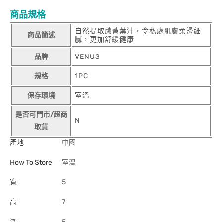
商品規格
自然提取蘆薈葉汁，令私處肌膚柔滑細
商品簡述
膩，更加舒緩健康
品牌
VENUS
規格
1PC
保存環境
室溫
是否可門市/超商
N
取貨
產地
中國
How To Store
室溫
寬
5
高
7
深
5