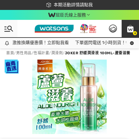
下載app最高回饋$350
本期活動詳情請點我
屈臣氏線上服務
0
激推換購優惠價！立即點我看
激推換購優惠價！立即點我看
下單選閃電送 1小時到貨！領神券
首頁
/
男性用品
/
性福計畫
/
潤滑劑
/
JOKER 舒緩潤滑液 100ML-蘆薈滋養