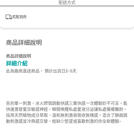
配送方式
宅配到府
商品詳細說明
商品詳細說明
詳細介紹
此為廠商直送商品， 預計出貨日2-5天
告別單一刺激，冰火燃情跳動快感三重快感一次體驗妙不可言。能
快速激發蜜豆敏感神經，瞬間喚醒私處愛液分泌讓私處癢癢難耐。
採用天然植物成分萃取，溫和無刺激易吸收無辣感。混合了酥麻跳
動刺激感並冷熱感交替，給缺少慾望或喜歡刺激的你全新體驗~