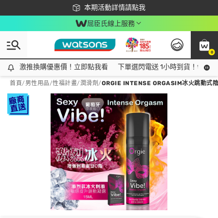
下載app最高回饋$350
本期活動詳情請點我
屈臣氏線上服務
0
激推換購優惠價！立即點我看
激推換購優惠價！立即點我看
下單選閃電送 1小時到貨！領神券
首頁
/
男性用品
/
性福計畫
/
潤滑劑
/
ORGIE INTENSE ORGASIM冰火跳動