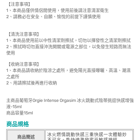
【注意事項】
1、本商品僅供情侶間使用，使用前後請注意清潔衛生
2、請務必在安全、自願、愉悅的前提下謹慎使用
【清洗注意事項】
1、本商品使用前以中性清潔劑擦拭，切勿以揮發性之清潔劑擦拭
2、擦拭時切勿直接沖洗開關或電源之部位，以免發生短路而無法
使用
【收納注意事項】
1、本商品請收納於陰涼之處所，避免陽光直接曝曬、高溫、潮濕
之處所
2、用請擦拭後再進行收納
主商品葡萄牙Orgie Intense Orgasim 冰火跳動式陰蒂挑逗快感增強
液-15ml
商品容量15ml
商品規格
冰火燃情跳動快感三重快感一次體驗妙
商品簡述
不可言。能快速激發蜜豆敏感神經