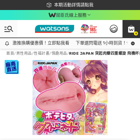
下載app最高回饋$350
本期活動詳情請點我
屈臣氏線上服務
0
激推換購優惠價！立即點我看
激推換購優惠價！立即點我看
下單選閃電送 1小時到貨！領神券
首頁
/
男性用品
/
性福計畫
/
情趣用品
/
RIDE JAPAN 突起肉瓣四重螺旋 飛機