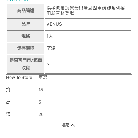
捲捲包覆讓您發出喘息四重螺旋系列採
商品簡述
用新素材登場
品牌
VENUS
規格
1入
保存環境
室溫
是否可門市/超商
N
取貨
How To Store
室溫
寬
15
高
5
深
20
隱藏