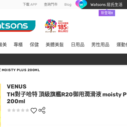
Watsons 屈氏生活
下載 APP
查詢門市
Blog
新登場!!
醫美
專櫃
保健
美體美髮
日用品
男性用品
運動
ISTY PLUS 200ML
VENUS
TH對子哈特 頂級旗艦R20御用潤滑液 moisty Pl
200ml