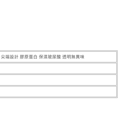
 尖端設計 膠原蛋白 保濕玻尿酸 透明無異味