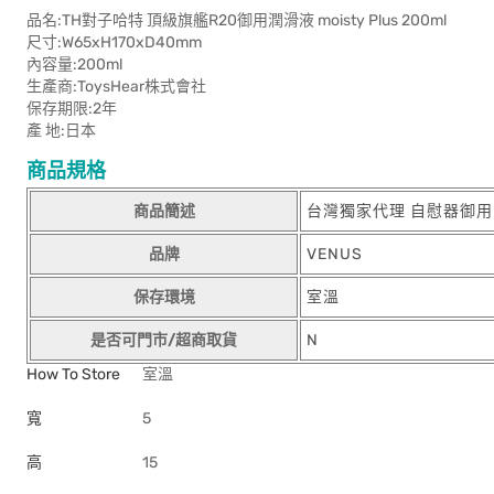
品名:TH對子哈特 頂級旗艦R20御用潤滑液 moisty Plus 200ml
尺寸:W65xH170xD40mm
內容量:200ml
生產商:ToysHear株式會社
保存期限:2年
產 地:日本
商品規格
商品簡述
台灣獨家代理 自慰器御用
品牌
VENUS
保存環境
室溫
是否可門市/超商取貨
N
How To Store
室溫
寬
5
高
15