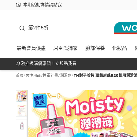
本期活動詳情請點我
下載app最高回饋$350
善存
第2件5折
最新會員優惠
屈臣氏獨家
臉部保養
化妝品
激推換購優惠價！立即點我看
首頁
/
男性用品
/
性福計畫
/
潤滑劑
/
TH對子哈特 頂級旗艦R20御用潤滑液 MO