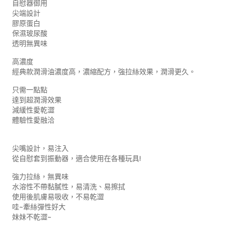
自慰器御用
尖端設計
膠原蛋白
保濕玻尿酸
透明無異味
高濃度
經典款潤滑油濃度高，濃縮配方，強拉絲效果，潤滑更久。
只需一點點
達到超潤滑效果
減緩性愛乾澀
體驗性愛融洽
尖嘴設計，易注入
從自慰套到振動器，適合使用在各種玩具!
強力拉絲，無異味
水溶性不帶黏膩性，易清洗、易擦拭
使用後肌膚易吸收，不易乾澀
哇~牽絲彈性好大
妹妹不乾澀~