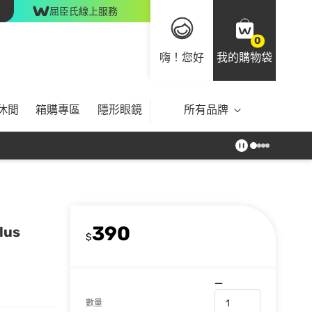
屈臣氏線上服務
0
嗨！您好
我的購物袋
休閒
箱購專區
隱形眼鏡
所有品牌
390
us
$
數量