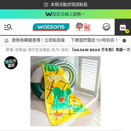
下載app最高回饋$350
本期活動詳情請點我
屈臣氏線上服務
0
激推換購優惠價！立即點我看
激推換購優惠價！立即點我看
下單選閃電送 1小時到貨！領神券
首頁
/
日用品
/
流行生活用品
/
毛巾/浴巾
/
【WASABI BEAR 芥末熊】熊踞一方海