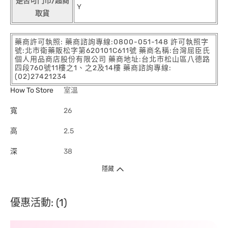
是否可門市/超商
Y
取貨
藥商許可執照: 藥商諮詢專線:0800-051-148 許可執照字
號:北市衛藥販松字第620101C611號 藥商名稱:台灣屈臣氏
個人用品商店股份有限公司 藥商地址:台北市松山區八德路
四段760號11樓之1、之2及14樓 藥商諮詢專線:
(02)27421234
How To Store
室溫
寬
26
高
2.5
深
38
隱藏
優惠活動: (1)