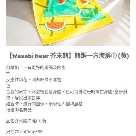
【Wasabi bear 芥末熊】熊踞一方海灘巾 (黃)
剪絨加工，有更好的膚觸及吸水
性
反應性印花，圖案細緻不易褪
色
合宜的尺寸，沐浴後包覆身體，也可海灘遊玩時擦拭身體/當沙灘
墊，居家出遊良伴
結合時下流行的圖像，展現個人獨特風格
授權聯名商品
品名芥末熊海灘巾-黃
尺寸70x140cm±5%