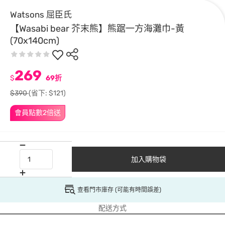
Watsons 屈臣氏
【Wasabi bear 芥末熊】熊踞一方海灘巾-黃
(70x140cm)
269
$
69折
$390
(省下: $121)
會員點數2倍送
加入購物袋
查看門市庫存 (可能有時間誤差)
配送方式