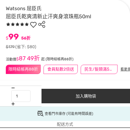
Watsons 屈臣氏
屈臣氏乾爽清新止汗爽身滾珠瓶50ml
99
$
56折
$179
(省下: $80)
87
49折
$
起
(限時結帳再88折)
活動價
限時結帳再88折
會員點數2倍送
民生/髮類滿$388送舒潔冰巾
看更
加入購物袋
查看門市庫存 (可能有時間誤差)
配送方式