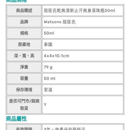
商品規格
商品簡述
屈臣氏乾爽清新止汗爽身滾珠瓶50ml
品牌
Watsons 屈臣氏
規格
50ml
原產地
泰國
深、寬、高
4x4x10.1cm
淨重
79 g
容量
50 ml
保存環境
室溫
是否可門市/超商
Y
取貨
商品屬性
有效期限
3年，依產品包裝所示