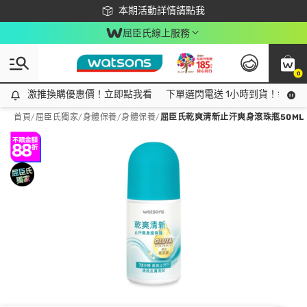
下載app最高回饋$350
本期活動詳情請點我
屈臣氏線上服務
0
激推換購優惠價！立即點我看
激推換購優惠價！立即點我看
下單選閃電送 1小時到貨！領神券
首頁
/
屈臣氏獨家
/
身體保養
/
身體保養
/
屈臣氏乾爽清新止汗爽身滾珠瓶50ML