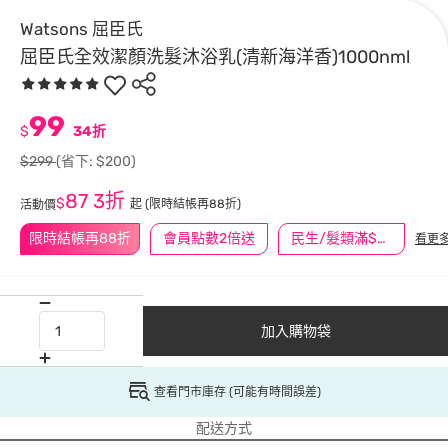
Watsons 屈臣氏
屈臣氏全效潔顏洗髮沐浴乳(清新海洋香)1000nml
99
$
34折
$299
(省下: $200)
87
3折
$
起
(限時結帳再88折)
活動價
限時結帳再88折
會員點數2倍送
民生/髮類滿$388送舒潔冰巾
看更
加入購物袋
查看門市庫存 (可能有時間誤差)
配送方式