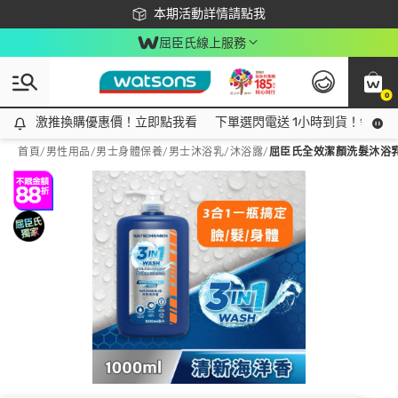
下載app最高回饋$350
本期活動詳情請點我
屈臣氏線上服務
0
激推換購優惠價！立即點我看
激推換購優惠價！立即點我看
下單選閃電送 1小時到貨！領神券
首頁
/
男性用品
/
男士身體保養
/
男士沐浴乳/沐浴露
/
屈臣氏全效潔顏洗髮沐浴乳(