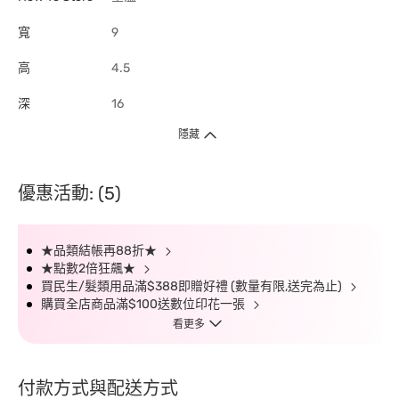
寬
9
高
4.5
深
16
隱藏
優惠活動: (5)
★品類結帳再88折★
★點數2倍狂飆★
買民生/髮類用品滿$388即贈好禮 (數量有限,送完為止)
購買全店商品滿$100送數位印花一張
看更多
付款方式與配送方式