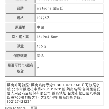
品牌
Watsons 屈臣氏
規格
10片3入
原產地
中國
深、寬、高
16x9x4.5cm
淨重
156 g
保存環境
室溫
是否可門市/超商
Y
取貨
藥商許可執照: 藥商諮詢專線:0800-051-148 許可執照字
號:北市衛藥販松字第620101C611號 藥商名稱:台灣屈臣氏
個人用品商店股份有限公司 藥商地址:台北市松山區八德路
四段760號11樓之1、之2及14樓 藥商諮詢專線:
(02)27421234
How To Store
室溫