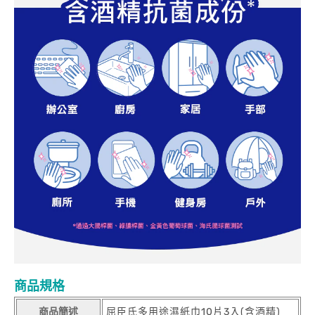
商品規格
商品簡述
屈臣氏多用途濕紙巾10片3入(含酒精)