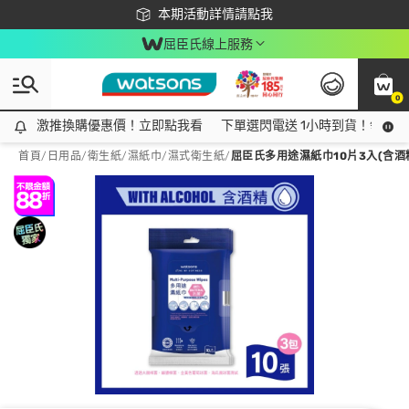
下載app最高回饋$350
本期活動詳情請點我
屈臣氏線上服務
0
激推換購優惠價！立即點我看
激推換購優惠價！立即點我看
下單選閃電送 1小時到貨！領神券
首頁
/
日用品
/
衛生紙
/
濕紙巾/濕式衛生紙
/
屈臣氏多用途濕紙巾10片3入(含酒