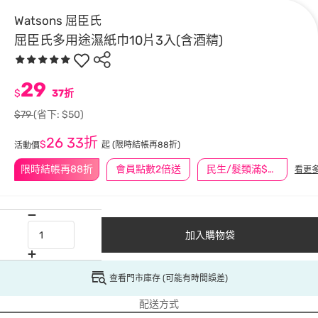
Watsons 屈臣氏
屈臣氏多用途濕紙巾10片3入(含酒精)
29
$
37折
$79
(省下: $50)
26
33折
$
起
(限時結帳再88折)
活動價
限時結帳再88折
會員點數2倍送
民生/髮類滿$388送舒潔冰巾
看更
加入購物袋
查看門市庫存 (可能有時間誤差)
配送方式