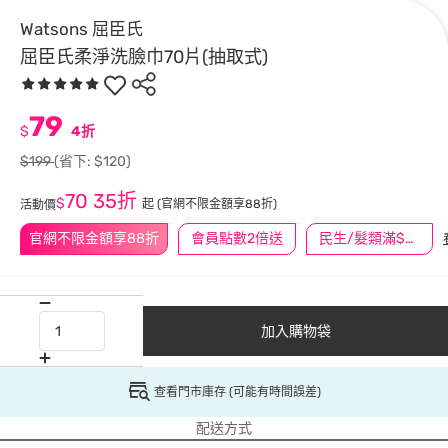
Watsons 屈臣氏
屈臣氏柔淨洗臉巾70片(抽取式)
79
$
4折
$199
(省下: $120)
70
35折
$
起
(官網不限金額享88折)
活動價
官網不限金額享88折
會員點數2倍送
民生/髮類滿$388送舒潔冰巾
加入購物袋
查看門市庫存 (可能有時間誤差)
配送方式