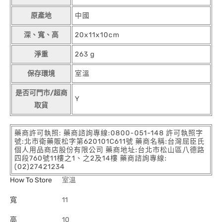
原產地
中國
深、寬、高
20x11x10cm
淨重
263 g
保存環境
室溫
是否可門市/超商
Y
取貨
藥商許可執照: 藥商諮詢專線:0800-051-148 許可執照字
號:北市衛藥販松字第620101C611號 藥商名稱:台灣屈臣氏
個人用品商店股份有限公司 藥商地址:台北市松山區八德路
四段760號11樓之1、之2及14樓 藥商諮詢專線:
(02)27421234
How To Store
室溫
寬
11
高
10