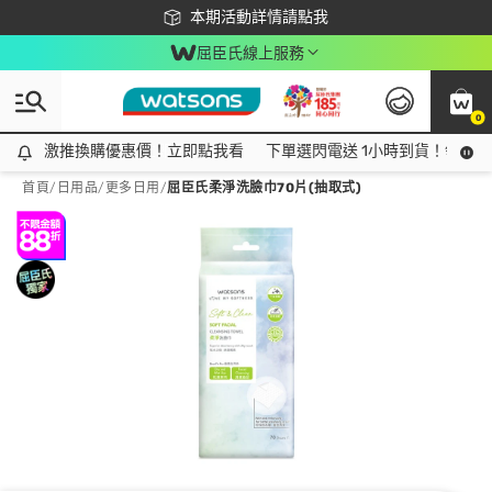
下載app最高回饋$350
本期活動詳情請點我
屈臣氏線上服務
0
激推換購優惠價！立即點我看
激推換購優惠價！立即點我看
下單選閃電送 1小時到貨！領神券
首頁
/
日用品
/
更多日用
/
屈臣氏柔淨洗臉巾70片(抽取式)